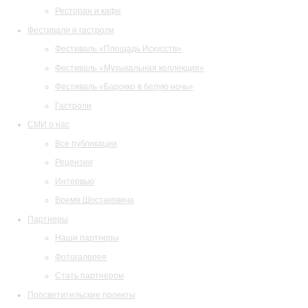
Ресторан и кафе
Фестивали и гастроли
Фестиваль «Площадь Искусств»
Фестиваль «Музыкальная коллекция»
Фестиваль «Барокко в белую ночь»
Гастроли
СМИ о нас
Все публикации
Рецензии
Интервью
Время Шостаковича
Партнеры
Наши партнеры
Фотогалерея
Стать партнером
Просветительские проекты