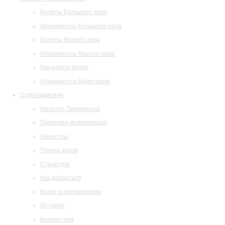
Билеты Большого зала
Абонементы Большого зала
Билеты Малого зала
Абонементы Малого зала
Как купить билет
Абонементы Музитория
О филармонии
Маэстро Темирканов
Правовая информация
Оркестры
Планы залов
Структура
Как добраться
Визит в филармонию
История
Библиотека