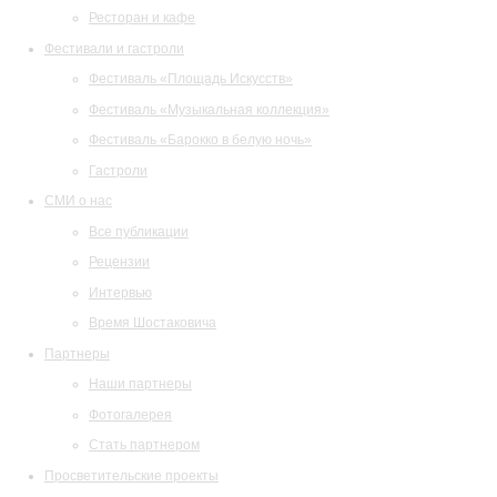
Ресторан и кафе
Фестивали и гастроли
Фестиваль «Площадь Искусств»
Фестиваль «Музыкальная коллекция»
Фестиваль «Барокко в белую ночь»
Гастроли
СМИ о нас
Все публикации
Рецензии
Интервью
Время Шостаковича
Партнеры
Наши партнеры
Фотогалерея
Стать партнером
Просветительские проекты