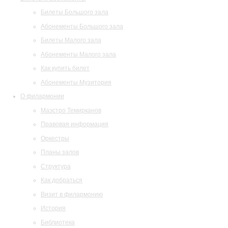
Билеты Большого зала
Абонементы Большого зала
Билеты Малого зала
Абонементы Малого зала
Как купить билет
Абонементы Музитория
О филармонии
Маэстро Темирканов
Правовая информация
Оркестры
Планы залов
Структура
Как добраться
Визит в филармонию
История
Библиотека