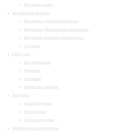
Ресторан и кафе
Фестивали и гастроли
Фестиваль «Площадь Искусств»
Фестиваль «Музыкальная коллекция»
Фестиваль «Барокко в белую ночь»
Гастроли
СМИ о нас
Все публикации
Рецензии
Интервью
Время Шостаковича
Партнеры
Наши партнеры
Фотогалерея
Стать партнером
Просветительские проекты