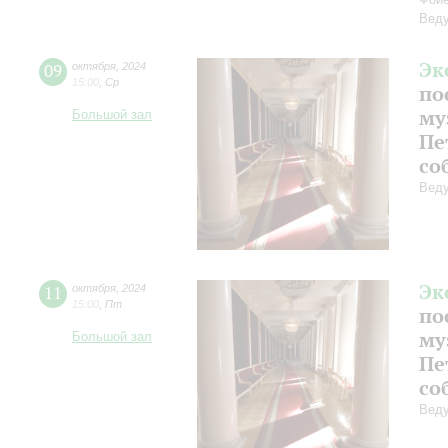
Веду
Эк
09
октября
,
2024
15:00
,
Ср
по
му
Большой зал
Пе
со
Веду
Эк
11
октября
,
2024
15:00
,
Пт
по
му
Большой зал
Пе
со
Веду