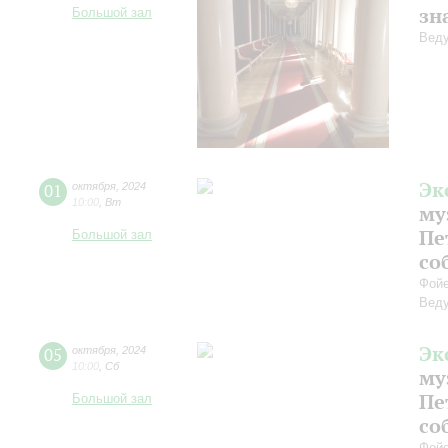
зн
Большой зал
Веду
Эк
01
октября
,
2024
10:00
,
Вт
му
Пе
Большой зал
со
Фойе
Веду
Эк
05
октября
,
2024
10:00
,
Сб
му
Пе
Большой зал
со
Фойе