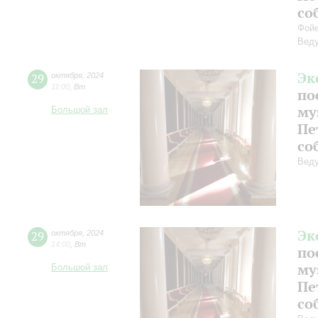
со
Фойе
Веду
Эк
29
октября
,
2024
11:00
,
Вт
по
му
Большой зал
Пе
со
Веду
Эк
29
октября
,
2024
14:00
,
Вт
по
му
Большой зал
Пе
со