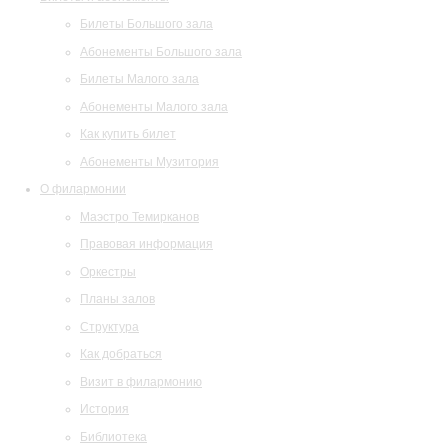
Билеты Большого зала
Абонементы Большого зала
Билеты Малого зала
Абонементы Малого зала
Как купить билет
Абонементы Музитория
О филармонии
Маэстро Темирканов
Правовая информация
Оркестры
Планы залов
Структура
Как добраться
Визит в филармонию
История
Библиотека