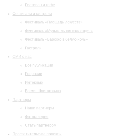
Ресторан и кафе
Фестивали и гастроли
Фестиваль «Площадь Искусств»
Фестиваль «Музыкальная коллекция»
Фестиваль «Барокко в белую ночь»
Гастроли
СМИ о нас
Все публикации
Рецензии
Интервью
Время Шостаковича
Партнеры
Наши партнеры
Фотогалерея
Стать партнером
Просветительские проекты