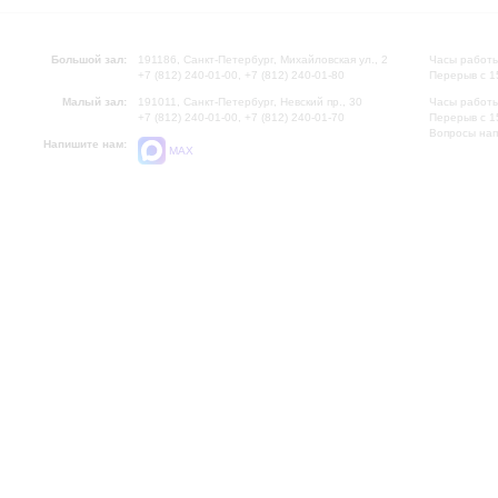
Большой зал:
191186, Санкт-Петербург, Михайловская ул., 2
Часы работы
+7 (812) 240-01-00, +7 (812) 240-01-80
Перерыв с 1
Малый зал:
191011, Санкт-Петербург, Невский пр., 30
Часы работы
+7 (812) 240-01-00, +7 (812) 240-01-70
Перерыв с 1
Вопросы на
Напишите нам:
MAX