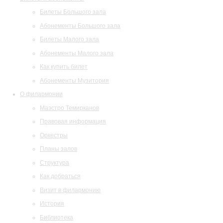
Билеты Большого зала
Абонементы Большого зала
Билеты Малого зала
Абонементы Малого зала
Как купить билет
Абонементы Музитория
О филармонии
Маэстро Темирканов
Правовая информация
Оркестры
Планы залов
Структура
Как добраться
Визит в филармонию
История
Библиотека