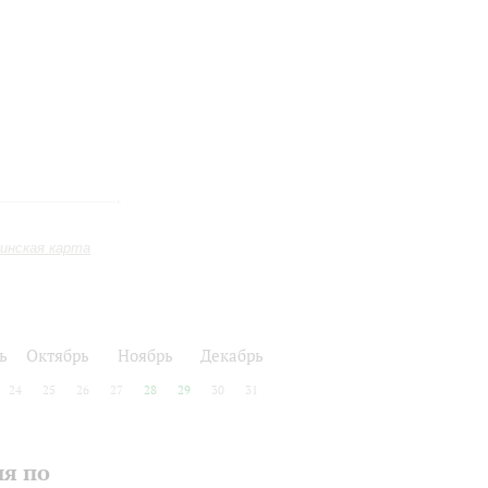
инская карта
ь
Октябрь
Ноябрь
Декабрь
24
25
26
27
28
29
30
31
ия по