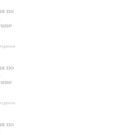
ия по
и
ение
итдинов
ия по
и
ение
итдинов
ия по
и