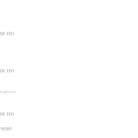
и
ия по
и
ия по
и
итдинов
ия по
и
ение