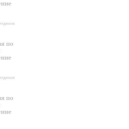
ение
итдинов
ия по
и
ение
итдинов
ия по
и
ение