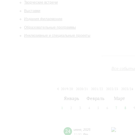
Творческие встречи
Выставки
Издания филармонии
Образовательные программы
Инклюзивные и специальные проекты
Все событи
2019/20
2020/21
2021/22
2022/23
2023/24
2024/25
2025/26
2026/27
Январь
Февраль
Март
1
2
3
4
5
6
7
8
24
июня
,
2025
11:00
,
Вт