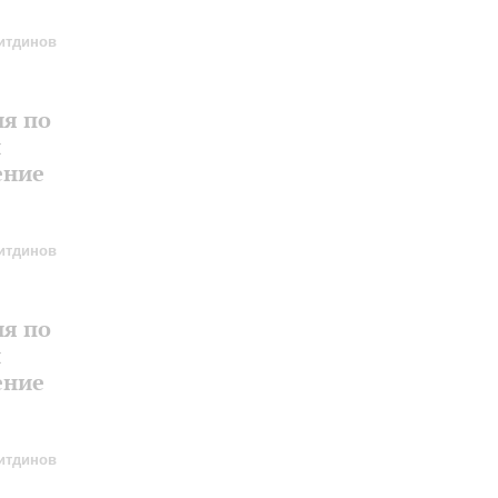
итдинов
ия по
и
ение
итдинов
ия по
и
ение
итдинов