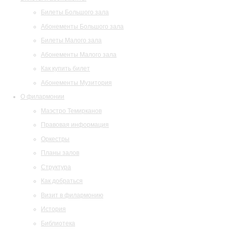
Билеты Большого зала
Абонементы Большого зала
Билеты Малого зала
Абонементы Малого зала
Как купить билет
Абонементы Музитория
О филармонии
Маэстро Темирканов
Правовая информация
Оркестры
Планы залов
Структура
Как добраться
Визит в филармонию
История
Библиотека