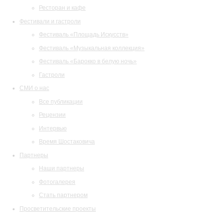
Ресторан и кафе
Фестивали и гастроли
Фестиваль «Площадь Искусств»
Фестиваль «Музыкальная коллекция»
Фестиваль «Барокко в белую ночь»
Гастроли
СМИ о нас
Все публикации
Рецензии
Интервью
Время Шостаковича
Партнеры
Наши партнеры
Фотогалерея
Стать партнером
Просветительские проекты