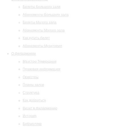
Билеты Большого зала
Абонементы Большого зала
Билеты Малого зала
Абонементы Малого зала
Как купить билет
Абонементы Музитория
О филармонии
Маэстро Темирканов
Правовая информация
Оркестры
Планы залов
Структура
Как добраться
Визит в филармонию
История
Библиотека