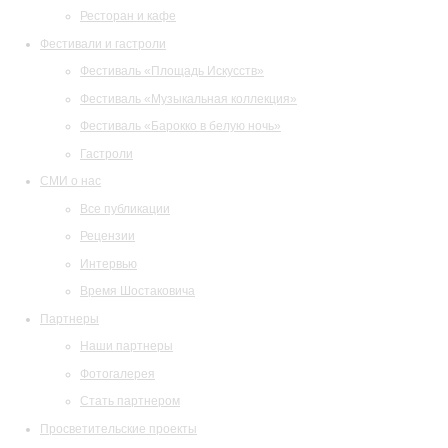
Ресторан и кафе
Фестивали и гастроли
Фестиваль «Площадь Искусств»
Фестиваль «Музыкальная коллекция»
Фестиваль «Барокко в белую ночь»
Гастроли
СМИ о нас
Все публикации
Рецензии
Интервью
Время Шостаковича
Партнеры
Наши партнеры
Фотогалерея
Стать партнером
Просветительские проекты