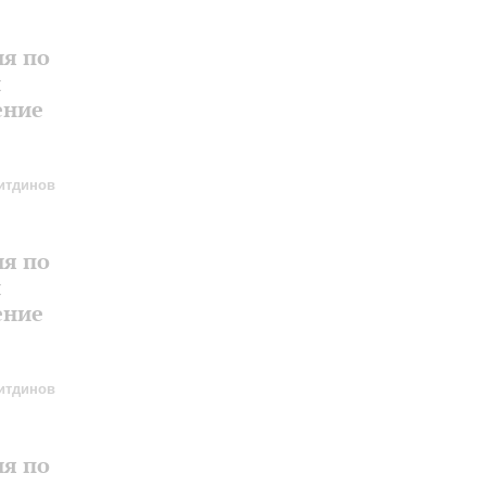
ия по
и
ение
итдинов
ия по
и
ение
итдинов
ия по