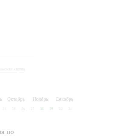
инская карта
ь
Октябрь
Ноябрь
Декабрь
24
25
26
27
28
29
30
31
ия по