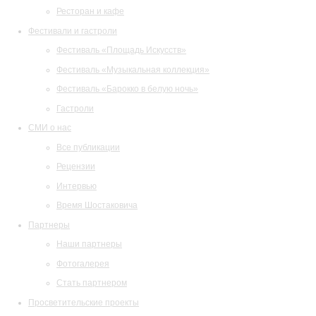
Ресторан и кафе
Фестивали и гастроли
Фестиваль «Площадь Искусств»
Фестиваль «Музыкальная коллекция»
Фестиваль «Барокко в белую ночь»
Гастроли
СМИ о нас
Все публикации
Рецензии
Интервью
Время Шостаковича
Партнеры
Наши партнеры
Фотогалерея
Стать партнером
Просветительские проекты