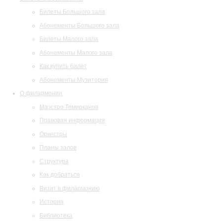
Билеты Большого зала
Абонементы Большого зала
Билеты Малого зала
Абонементы Малого зала
Как купить билет
Абонементы Музитория
О филармонии
Маэстро Темирканов
Правовая информация
Оркестры
Планы залов
Структура
Как добраться
Визит в филармонию
История
Библиотека