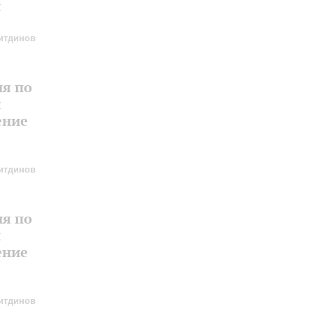
и
итдинов
ия по
и
ение
итдинов
ия по
и
ение
итдинов