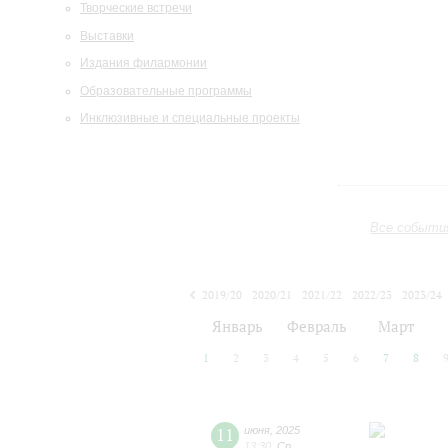
Творческие встречи
Выставки
Издания филармонии
Образовательные программы
Инклюзивные и специальные проекты
Все событи
2019/20
2020/21
2021/22
2022/23
2023/24
2024/25
2025/26
2026/27
Январь
Февраль
Март
1
2
3
4
5
6
7
8
11
июня
,
2025
13:30
,
Ср