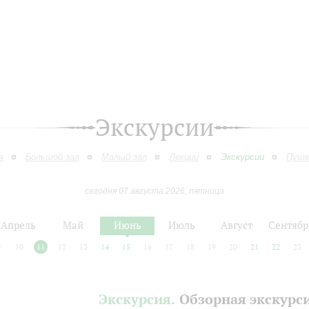
Экскурсии
я
Большой зал
Малый зал
Лекции
Экскурсии
Пушк
сегодня 07 августа 2026, пятница
Апрель
Май
Июнь
Июль
Август
Сентябр
9
10
11
12
13
14
15
16
17
18
19
20
21
22
23
Экскурсия.
Обзорная экскурс