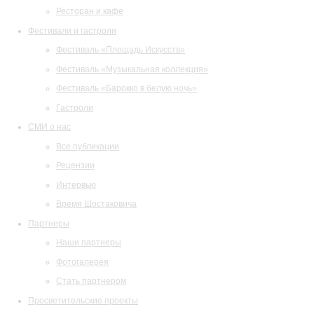
Ресторан и кафе
Фестивали и гастроли
Фестиваль «Площадь Искусств»
Фестиваль «Музыкальная коллекция»
Фестиваль «Барокко в белую ночь»
Гастроли
СМИ о нас
Все публикации
Рецензии
Интервью
Время Шостаковича
Партнеры
Наши партнеры
Фотогалерея
Стать партнером
Просветительские проекты