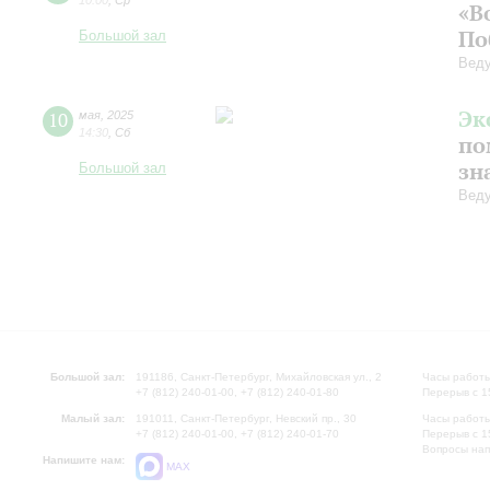
10:00
,
Ср
«В
По
Большой зал
Веду
Эк
10
мая
,
2025
14:30
,
Сб
по
зн
Большой зал
Веду
Большой зал:
191186, Санкт-Петербург, Михайловская ул., 2
Часы работы
+7 (812) 240-01-00, +7 (812) 240-01-80
Перерыв с 1
Малый зал:
191011, Санкт-Петербург, Невский пр., 30
Часы работы
+7 (812) 240-01-00, +7 (812) 240-01-70
Перерыв с 1
Вопросы на
Напишите нам:
MAX