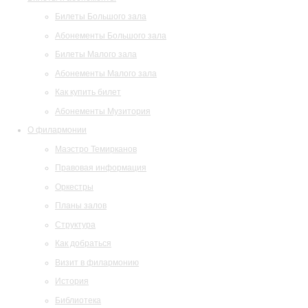
Билеты Большого зала
Абонементы Большого зала
Билеты Малого зала
Абонементы Малого зала
Как купить билет
Абонементы Музитория
О филармонии
Маэстро Темирканов
Правовая информация
Оркестры
Планы залов
Структура
Как добраться
Визит в филармонию
История
Библиотека