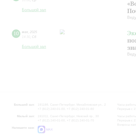
10:00
,
Ср
«В
По
Большой зал
Веду
Эк
10
мая
,
2025
14:30
,
Сб
по
зн
Большой зал
Веду
Большой зал:
191186, Санкт-Петербург, Михайловская ул., 2
Часы работы
+7 (812) 240-01-00, +7 (812) 240-01-80
Перерыв с 1
Малый зал:
191011, Санкт-Петербург, Невский пр., 30
Часы работы
+7 (812) 240-01-00, +7 (812) 240-01-70
Перерыв с 1
Вопросы на
Напишите нам:
MAX