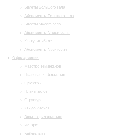
Билеты Большого зала
Абонементы Большого зала
Билеты Малого зала
Абонементы Малого зала
Как купить билет
Абонементы Музитория
О филармонии
Маэстро Темирканов
Правовая информация
Оркестры
Планы залов
Структура
Как добраться
Визит в филармонию
История
Библиотека