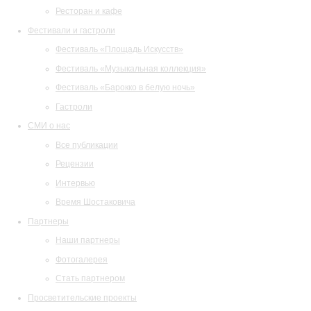
Ресторан и кафе
Фестивали и гастроли
Фестиваль «Площадь Искусств»
Фестиваль «Музыкальная коллекция»
Фестиваль «Барокко в белую ночь»
Гастроли
СМИ о нас
Все публикации
Рецензии
Интервью
Время Шостаковича
Партнеры
Наши партнеры
Фотогалерея
Стать партнером
Просветительские проекты