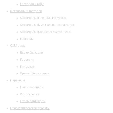
Ресторан и кафе
Фестивали и гастроли
Фестиваль «Площадь Искусств»
Фестиваль «Музыкальная коллекция»
Фестиваль «Барокко в белую ночь»
Гастроли
СМИ о нас
Все публикации
Рецензии
Интервью
Время Шостаковича
Партнеры
Наши партнеры
Фотогалерея
Стать партнером
Просветительские проекты