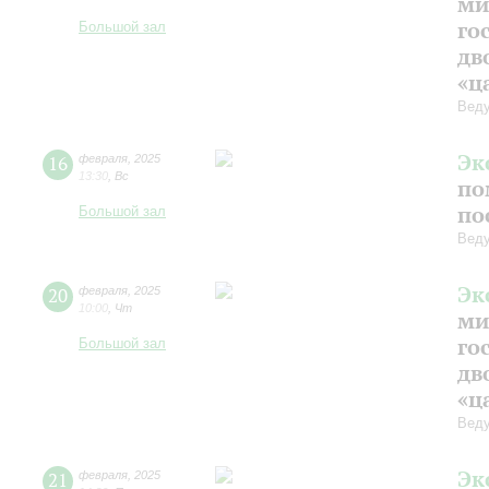
ми
го
Большой зал
дв
«ц
Веду
Эк
16
февраля
,
2025
13:30
,
Вс
по
по
Большой зал
Веду
Эк
20
февраля
,
2025
10:00
,
Чт
ми
го
Большой зал
дв
«ц
Веду
Эк
21
февраля
,
2025