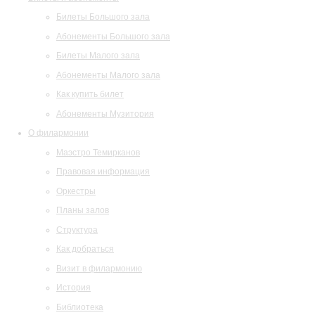
Билеты Большого зала
Абонементы Большого зала
Билеты Малого зала
Абонементы Малого зала
Как купить билет
Абонементы Музитория
О филармонии
Маэстро Темирканов
Правовая информация
Оркестры
Планы залов
Структура
Как добраться
Визит в филармонию
История
Библиотека