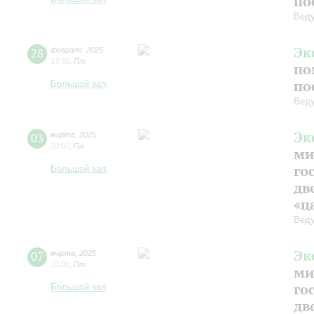
по
Веду
Эк
28
февраля
,
2025
13:30
,
Пт
по
по
Большой зал
Веду
Эк
03
марта
,
2025
10:00
,
Пн
ми
го
Большой зал
дв
«ц
Веду
Эк
07
марта
,
2025
10:00
,
Пт
ми
го
Большой зал
дв