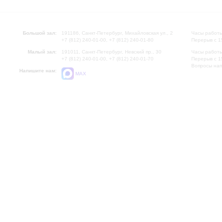
Большой зал:
191186, Санкт-Петербург, Михайловская ул., 2
Часы работы
+7 (812) 240-01-00, +7 (812) 240-01-80
Перерыв с 1
Малый зал:
191011, Санкт-Петербург, Невский пр., 30
Часы работы
+7 (812) 240-01-00, +7 (812) 240-01-70
Перерыв с 1
Вопросы на
Напишите нам:
MAX