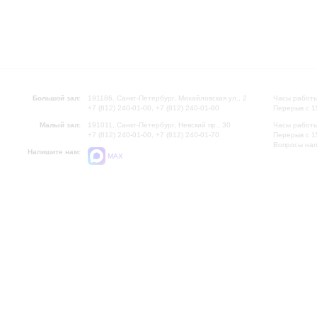
Большой зал:
191186, Санкт-Петербург, Михайловская ул., 2
Часы работы
+7 (812) 240-01-00, +7 (812) 240-01-80
Перерыв с 1
Малый зал:
191011, Санкт-Петербург, Невский пр., 30
Часы работы
+7 (812) 240-01-00, +7 (812) 240-01-70
Перерыв с 1
Вопросы на
Напишите нам:
MAX