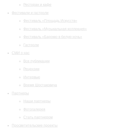
Ресторан и кафе
Фестивали и гастроли
Фестиваль «Площадь Искусств»
Фестиваль «Музыкальная коллекция»
Фестиваль «Барокко в белую ночь»
Гастроли
СМИ о нас
Все публикации
Рецензии
Интервью
Время Шостаковича
Партнеры
Наши партнеры
Фотогалерея
Стать партнером
Просветительские проекты