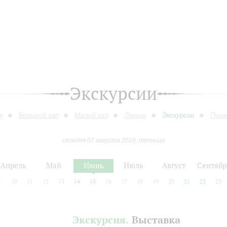
Экскурсии
я
Большой зал
Малый зал
Лекции
Экскурсии
Пушк
сегодня 07 августа 2026, пятница
Апрель
Май
Июнь
Июль
Август
Сентябр
9
10
11
12
13
14
15
16
17
18
19
20
21
22
23
Экскурсия.
Выставка