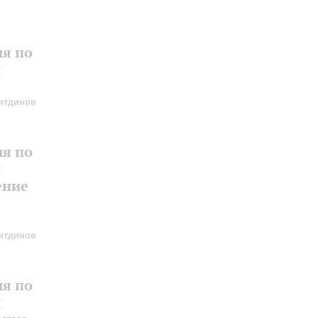
ия по
и
итдинов
ия по
и
ение
итдинов
ия по
и