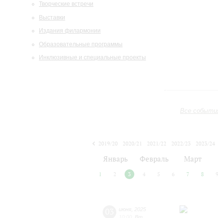
Творческие встречи
Выставки
Издания филармонии
Образовательные программы
Инклюзивные и специальные проекты
Все событи
2019/20
2020/21
2021/22
2022/23
2023/24
2024/25
2025/26
2026/27
Январь
Февраль
Март
1
2
3
4
5
6
7
8
03
июня
,
2025
10:00
,
Вт