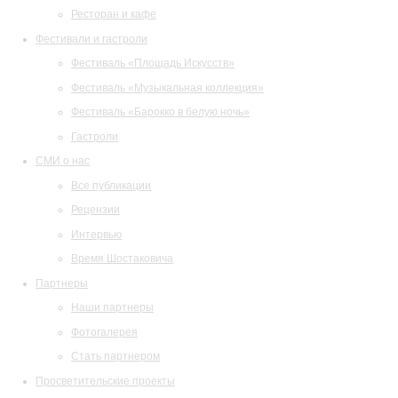
Ресторан и кафе
Фестивали и гастроли
Фестиваль «Площадь Искусств»
Фестиваль «Музыкальная коллекция»
Фестиваль «Барокко в белую ночь»
Гастроли
СМИ о нас
Все публикации
Рецензии
Интервью
Время Шостаковича
Партнеры
Наши партнеры
Фотогалерея
Стать партнером
Просветительские проекты