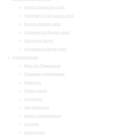
Билеты Большого зала
Абонементы Большого зала
Билеты Малого зала
Абонементы Малого зала
Как купить билет
Абонементы Музитория
О филармонии
Маэстро Темирканов
Правовая информация
Оркестры
Планы залов
Структура
Как добраться
Визит в филармонию
История
Библиотека