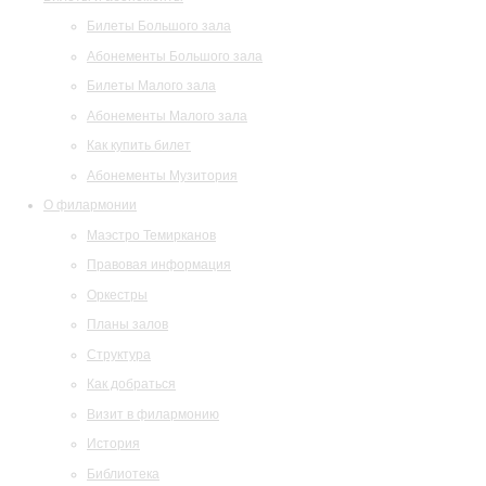
Билеты Большого зала
Абонементы Большого зала
Билеты Малого зала
Абонементы Малого зала
Как купить билет
Абонементы Музитория
О филармонии
Маэстро Темирканов
Правовая информация
Оркестры
Планы залов
Структура
Как добраться
Визит в филармонию
История
Библиотека