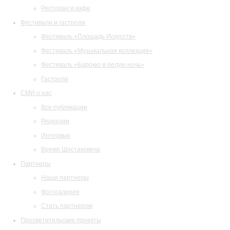
Ресторан и кафе
Фестивали и гастроли
Фестиваль «Площадь Искусств»
Фестиваль «Музыкальная коллекция»
Фестиваль «Барокко в белую ночь»
Гастроли
СМИ о нас
Все публикации
Рецензии
Интервью
Время Шостаковича
Партнеры
Наши партнеры
Фотогалерея
Стать партнером
Просветительские проекты