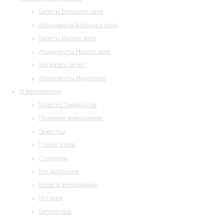
Билеты Большого зала
Абонементы Большого зала
Билеты Малого зала
Абонементы Малого зала
Как купить билет
Абонементы Музитория
О филармонии
Маэстро Темирканов
Правовая информация
Оркестры
Планы залов
Структура
Как добраться
Визит в филармонию
История
Библиотека