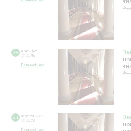
зн
Большой зал
Веду
Эк
29
июля
,
2024
17:00
,
Пн
по
зн
Большой зал
Веду
Эк
03
августа
,
2024
12:00
,
Сб
по
по
Большой зал