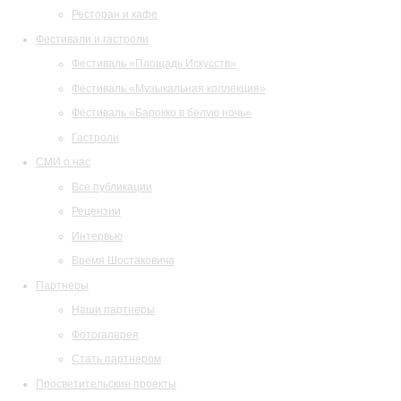
Ресторан и кафе
Фестивали и гастроли
Фестиваль «Площадь Искусств»
Фестиваль «Музыкальная коллекция»
Фестиваль «Барокко в белую ночь»
Гастроли
СМИ о нас
Все публикации
Рецензии
Интервью
Время Шостаковича
Партнеры
Наши партнеры
Фотогалерея
Стать партнером
Просветительские проекты