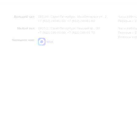
Большой зал:
191186, Санкт-Петербург, Михайловская ул., 2
Часы работы
+7 (812) 240-01-00, +7 (812) 240-01-80
Перерыв с 1
Малый зал:
191011, Санкт-Петербург, Невский пр., 30
Часы работы
+7 (812) 240-01-00, +7 (812) 240-01-70
Перерыв с 1
Вопросы на
Напишите нам:
MAX