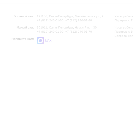
Большой зал:
191186, Санкт-Петербург, Михайловская ул., 2
Часы работы
+7 (812) 240-01-00, +7 (812) 240-01-80
Перерыв с 1
Малый зал:
191011, Санкт-Петербург, Невский пр., 30
Часы работы
+7 (812) 240-01-00, +7 (812) 240-01-70
Перерыв с 1
Вопросы на
Напишите нам:
MAX