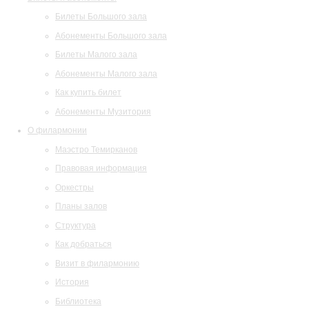
Билеты Большого зала
Абонементы Большого зала
Билеты Малого зала
Абонементы Малого зала
Как купить билет
Абонементы Музитория
О филармонии
Маэстро Темирканов
Правовая информация
Оркестры
Планы залов
Структура
Как добраться
Визит в филармонию
История
Библиотека