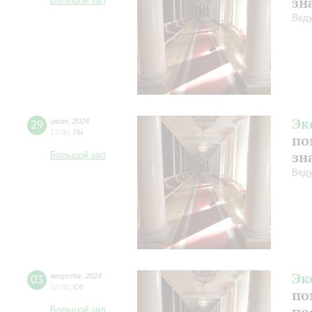
зн
Большой зал
Веду
Эк
29
июля
,
2024
17:00
,
Пн
по
зн
Большой зал
Веду
Эк
03
августа
,
2024
12:00
,
Сб
по
по
Большой зал