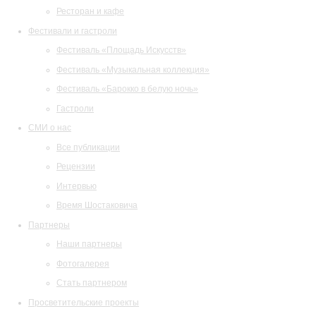
Ресторан и кафе
Фестивали и гастроли
Фестиваль «Площадь Искусств»
Фестиваль «Музыкальная коллекция»
Фестиваль «Барокко в белую ночь»
Гастроли
СМИ о нас
Все публикации
Рецензии
Интервью
Время Шостаковича
Партнеры
Наши партнеры
Фотогалерея
Стать партнером
Просветительские проекты