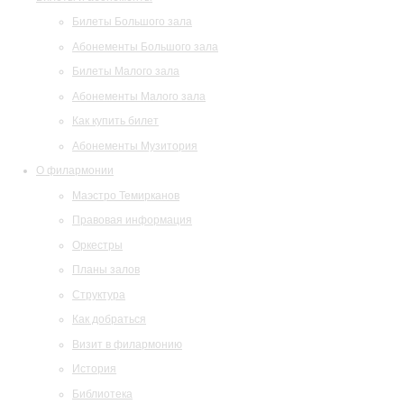
Билеты Большого зала
Абонементы Большого зала
Билеты Малого зала
Абонементы Малого зала
Как купить билет
Абонементы Музитория
О филармонии
Маэстро Темирканов
Правовая информация
Оркестры
Планы залов
Структура
Как добраться
Визит в филармонию
История
Библиотека