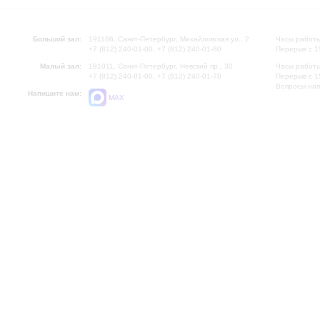
Большой зал:
191186, Санкт-Петербург, Михайловская ул., 2
Часы работы
+7 (812) 240-01-00, +7 (812) 240-01-80
Перерыв с 1
Малый зал:
191011, Санкт-Петербург, Невский пр., 30
Часы работы
+7 (812) 240-01-00, +7 (812) 240-01-70
Перерыв с 1
Вопросы на
Напишите нам:
MAX