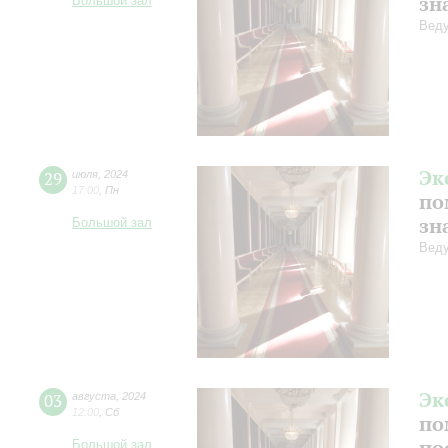
зн
Большой зал
Веду
Эк
29
июля
,
2024
17:00
,
Пн
по
зн
Большой зал
Веду
Эк
03
августа
,
2024
12:00
,
Сб
по
по
Большой зал