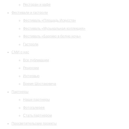
Ресторан и кафе
Фестивали и гастроли
Фестиваль «Площадь Искусств»
Фестиваль «Музыкальная коллекция»
Фестиваль «Барокко в белую ночь»
Гастроли
СМИ о нас
Все публикации
Рецензии
Интервью
Время Шостаковича
Партнеры
Наши партнеры
Фотогалерея
Стать партнером
Просветительские проекты