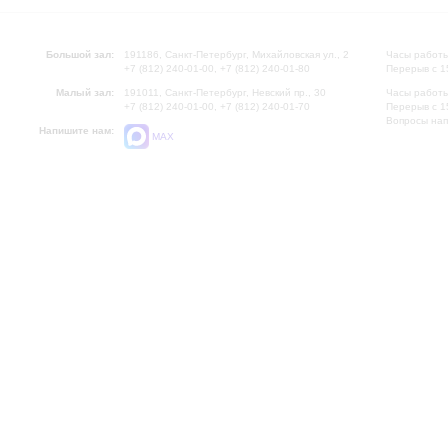
Большой зал:
191186, Санкт-Петербург, Михайловская ул., 2
Часы работы
+7 (812) 240-01-00, +7 (812) 240-01-80
Перерыв с 1
Малый зал:
191011, Санкт-Петербург, Невский пр., 30
Часы работы
+7 (812) 240-01-00, +7 (812) 240-01-70
Перерыв с 1
Вопросы на
Напишите нам:
MAX