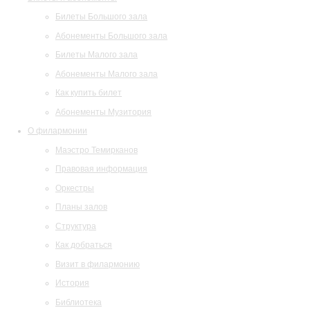
Билеты Большого зала
Абонементы Большого зала
Билеты Малого зала
Абонементы Малого зала
Как купить билет
Абонементы Музитория
О филармонии
Маэстро Темирканов
Правовая информация
Оркестры
Планы залов
Структура
Как добраться
Визит в филармонию
История
Библиотека