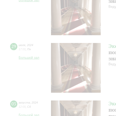
зн
Большой зал
Веду
Эк
29
июля
,
2024
17:00
,
Пн
по
зн
Большой зал
Веду
Эк
03
августа
,
2024
12:00
,
Сб
по
по
Большой зал