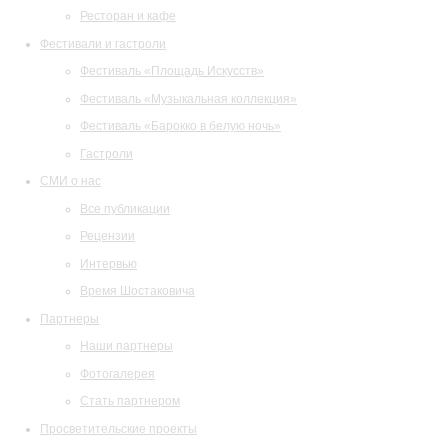
Ресторан и кафе
Фестивали и гастроли
Фестиваль «Площадь Искусств»
Фестиваль «Музыкальная коллекция»
Фестиваль «Барокко в белую ночь»
Гастроли
СМИ о нас
Все публикации
Рецензии
Интервью
Время Шостаковича
Партнеры
Наши партнеры
Фотогалерея
Стать партнером
Просветительские проекты