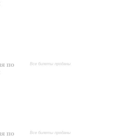
и
ия по
Все билеты проданы
и
ия по
Все билеты проданы