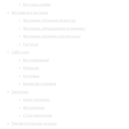
Ресторан и кафе
Фестивали и гастроли
Фестиваль «Площадь Искусств»
Фестиваль «Музыкальная коллекция»
Фестиваль «Барокко в белую ночь»
Гастроли
СМИ о нас
Все публикации
Рецензии
Интервью
Время Шостаковича
Партнеры
Наши партнеры
Фотогалерея
Стать партнером
Просветительские проекты