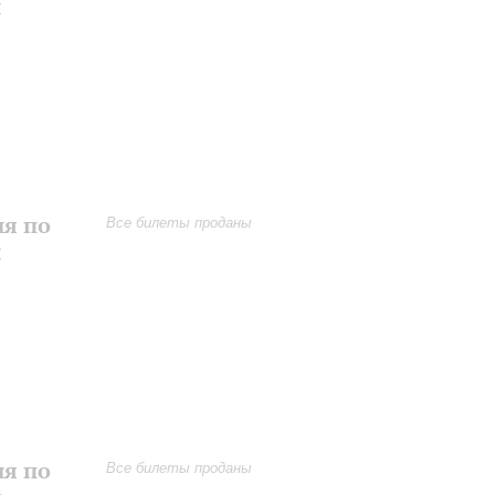
и
ия по
Все билеты проданы
и
ия по
Все билеты проданы