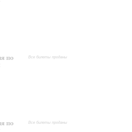
ия по
Все билеты проданы
и
ия по
Все билеты проданы
и