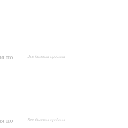
и
ия по
Все билеты проданы
и
ия по
Все билеты проданы
и