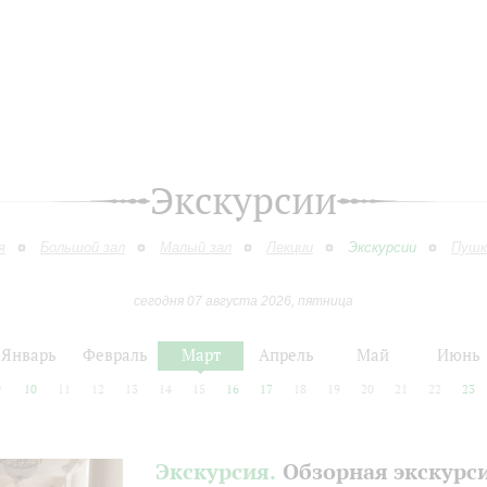
Экскурсии
я
Большой зал
Малый зал
Лекции
Экскурсии
Пушк
сегодня 07 августа 2026, пятница
Январь
Февраль
Март
Апрель
Май
Июнь
9
10
11
12
13
14
15
16
17
18
19
20
21
22
23
Экскурсия.
Обзорная экскурс