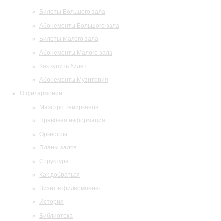
Билеты Большого зала
Абонементы Большого зала
Билеты Малого зала
Абонементы Малого зала
Как купить билет
Абонементы Музитория
О филармонии
Маэстро Темирканов
Правовая информация
Оркестры
Планы залов
Структура
Как добраться
Визит в филармонию
История
Библиотека