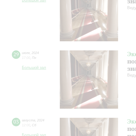
зн
Большой зал
Веду
Эк
29
июля
,
2024
17:00
,
Пн
по
зн
Большой зал
Веду
Эк
03
августа
,
2024
12:00
,
Сб
по
по
Большой зал