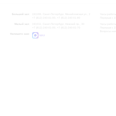
Большой зал:
191186, Санкт-Петербург, Михайловская ул., 2
Часы работы
+7 (812) 240-01-00, +7 (812) 240-01-80
Перерыв с 1
Малый зал:
191011, Санкт-Петербург, Невский пр., 30
Часы работы
+7 (812) 240-01-00, +7 (812) 240-01-70
Перерыв с 1
Вопросы на
Напишите нам:
MAX