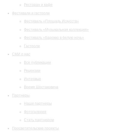
Ресторан и кафе
Фестивали и гастроли
Фестиваль «Площадь Искусств»
Фестиваль «Музыкальная коллекция»
Фестиваль «Барокко в белую ночь»
Гастроли
СМИ о нас
Все публикации
Рецензии
Интервью
Время Шостаковича
Партнеры
Наши партнеры
Фотогалерея
Стать партнером
Просветительские проекты