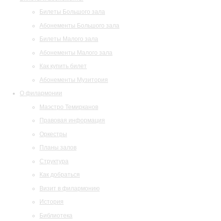
Билеты Большого зала
Абонементы Большого зала
Билеты Малого зала
Абонементы Малого зала
Как купить билет
Абонементы Музитория
О филармонии
Маэстро Темирканов
Правовая информация
Оркестры
Планы залов
Структура
Как добраться
Визит в филармонию
История
Библиотека