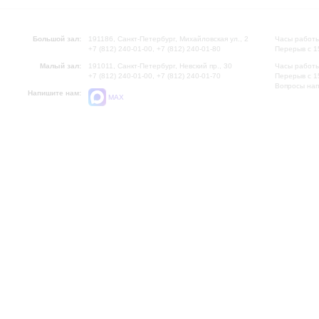
Большой зал:
191186, Санкт-Петербург, Михайловская ул., 2
Часы работы
+7 (812) 240-01-00, +7 (812) 240-01-80
Перерыв с 1
Малый зал:
191011, Санкт-Петербург, Невский пр., 30
Часы работы
+7 (812) 240-01-00, +7 (812) 240-01-70
Перерыв с 1
Вопросы на
Напишите нам:
MAX