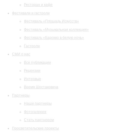
Ресторан и кафе
Фестивали и гастроли
Фестиваль «Площадь Искусств»
Фестиваль «Музыкальная коллекция»
Фестиваль «Барокко в белую ночь»
Гастроли
СМИ о нас
Все публикации
Рецензии
Интервью
Время Шостаковича
Партнеры
Наши партнеры
Фотогалерея
Стать партнером
Просветительские проекты