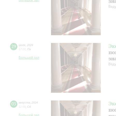
зн
Большой зал
Веду
Эк
29
июля
,
2024
17:00
,
Пн
по
зн
Большой зал
Веду
Эк
03
августа
,
2024
12:00
,
Сб
по
по
Большой зал