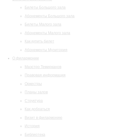
Билеты Большого зала
Абонементы Большого зала
Билеты Малого зала
Абонементы Малого зала
Как купить билет
Абонементы Музитория
О филармонии
Маэстро Темирканов
Правовая информация
Оркестры
Планы залов
Структура
Как добраться
Визит в филармонию
История
Библиотека