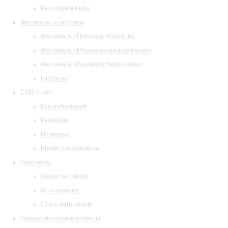
Ресторан и кафе
Фестивали и гастроли
Фестиваль «Площадь Искусств»
Фестиваль «Музыкальная коллекция»
Фестиваль «Барокко в белую ночь»
Гастроли
СМИ о нас
Все публикации
Рецензии
Интервью
Время Шостаковича
Партнеры
Наши партнеры
Фотогалерея
Стать партнером
Просветительские проекты