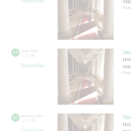
зн
Большой зал
Веду
Эк
29
июля
,
2024
17:00
,
Пн
по
зн
Большой зал
Веду
Эк
03
августа
,
2024
12:00
,
Сб
по
по
Большой зал