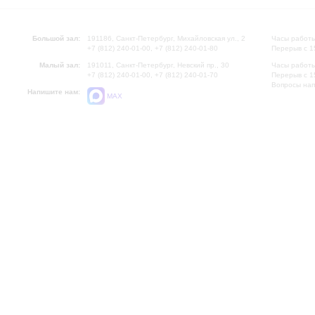
Большой зал:
191186, Санкт-Петербург, Михайловская ул., 2
Часы работы
+7 (812) 240-01-00, +7 (812) 240-01-80
Перерыв с 1
Малый зал:
191011, Санкт-Петербург, Невский пр., 30
Часы работы
+7 (812) 240-01-00, +7 (812) 240-01-70
Перерыв с 1
Вопросы на
Напишите нам:
MAX