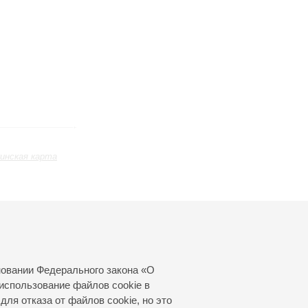
инская карта
ь
Январь
Февраль
Март
24
25
26
27
28
29
30
31
новании Федерального закона «О
использование файлов cookie в
для отказа от файлов cookie, но это