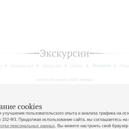
Экскурсии
я
Большой зал
Малый зал
Лекции
Экскурсии
Пушк
сегодня 06 августа 2026, четверг
Июль
Август
Сентябрь
Октябрь
Ноябрь
Декабр
9
10
11
12
13
14
15
16
17
18
19
20
21
22
23
ание cookies
я улучшения пользовательского опыта и анализа трафика на ос
 152-ФЗ. Продолжая использование сайта, вы соглашаетесь на 
ботки персональных данных
. Вы можете настроить свой браузер 