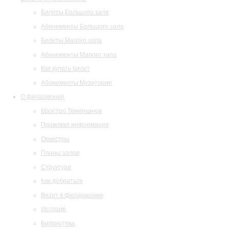
Билеты Большого зала
Абонементы Большого зала
Билеты Малого зала
Абонементы Малого зала
Как купить билет
Абонементы Музитория
О филармонии
Маэстро Темирканов
Правовая информация
Оркестры
Планы залов
Структура
Как добраться
Визит в филармонию
История
Библиотека