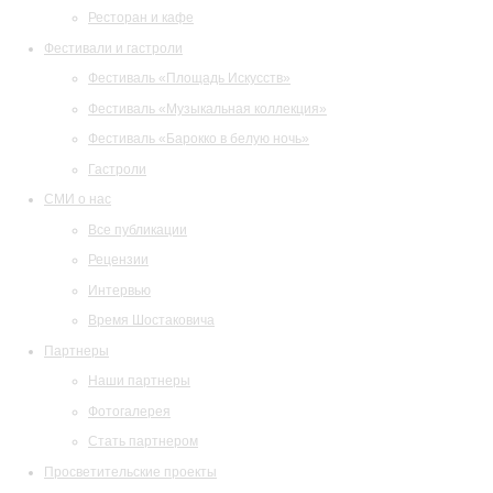
Ресторан и кафе
Фестивали и гастроли
Фестиваль «Площадь Искусств»
Фестиваль «Музыкальная коллекция»
Фестиваль «Барокко в белую ночь»
Гастроли
СМИ о нас
Все публикации
Рецензии
Интервью
Время Шостаковича
Партнеры
Наши партнеры
Фотогалерея
Стать партнером
Просветительские проекты