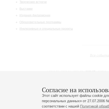
Творческие встречи
Выставки
Издания филармонии
Образовательные программы
Инклюзивные и специальные проекты
Все событи
2019/20
2020/21
2021/22
2022/23
2023/24
2024/25
2025/26
2026/27
Апрель
Май
Июнь
1
2
3
4
5
6
7
8
Согласие на использов
Этот сайт использует файлы cookie дл
персональных данных» от 27.07.2006 №
соответствии с нашей
Политикой обра