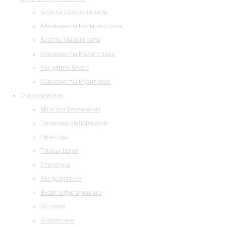
Билеты Большого зала
Абонементы Большого зала
Билеты Малого зала
Абонементы Малого зала
Как купить билет
Абонементы Музитория
О филармонии
Маэстро Темирканов
Правовая информация
Оркестры
Планы залов
Структура
Как добраться
Визит в филармонию
История
Библиотека