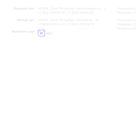
Большой зал:
191186, Санкт-Петербург, Михайловская ул., 2
Часы работы
+7 (812) 240-01-00, +7 (812) 240-01-80
Перерыв с 1
Малый зал:
191011, Санкт-Петербург, Невский пр., 30
Часы работы
+7 (812) 240-01-00, +7 (812) 240-01-70
Перерыв с 1
Вопросы на
Напишите нам:
MAX