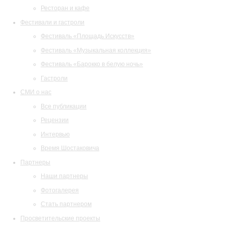
Ресторан и кафе
Фестивали и гастроли
Фестиваль «Площадь Искусств»
Фестиваль «Музыкальная коллекция»
Фестиваль «Барокко в белую ночь»
Гастроли
СМИ о нас
Все публикации
Рецензии
Интервью
Время Шостаковича
Партнеры
Наши партнеры
Фотогалерея
Стать партнером
Просветительские проекты