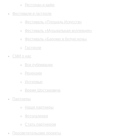
Ресторан и кафе
Фестивали и гастроли
Фестиваль «Площадь Искусств»
Фестиваль «Музыкальная коллекция»
Фестиваль «Барокко в белую ночь»
Гастроли
СМИ о нас
Все публикации
Рецензии
Интервью
Время Шостаковича
Партнеры
Наши партнеры
Фотогалерея
Стать партнером
Просветительские проекты