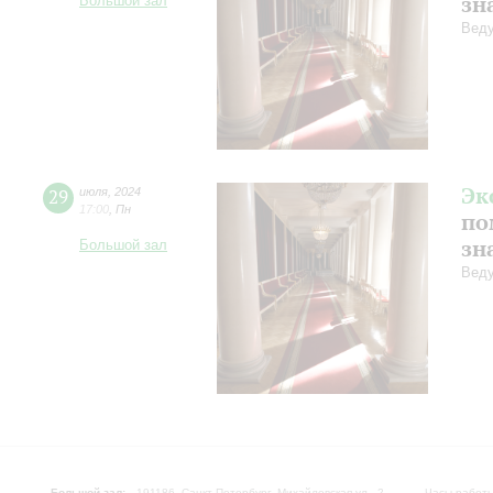
зн
Большой зал
Веду
Эк
29
июля
,
2024
17:00
,
Пн
по
зн
Большой зал
Веду
Большой зал:
191186, Санкт-Петербург, Михайловская ул., 2
Часы работы