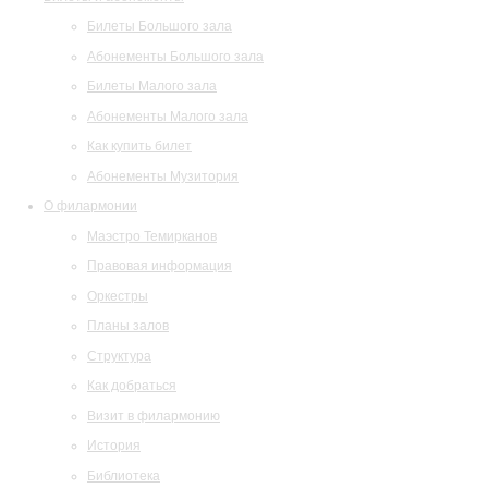
Билеты Большого зала
Абонементы Большого зала
Билеты Малого зала
Абонементы Малого зала
Как купить билет
Абонементы Музитория
О филармонии
Маэстро Темирканов
Правовая информация
Оркестры
Планы залов
Структура
Как добраться
Визит в филармонию
История
Библиотека