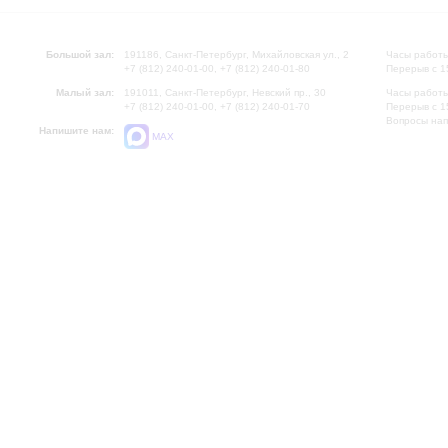
Большой зал:
191186, Санкт-Петербург, Михайловская ул., 2
Часы работы
+7 (812) 240-01-00, +7 (812) 240-01-80
Перерыв с 1
Малый зал:
191011, Санкт-Петербург, Невский пр., 30
Часы работы
+7 (812) 240-01-00, +7 (812) 240-01-70
Перерыв с 1
Вопросы на
Напишите нам:
MAX