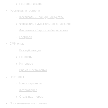
Ресторан и кафе
Фестивали и гастроли
Фестиваль «Площадь Искусств»
Фестиваль «Музыкальная коллекция»
Фестиваль «Барокко в белую ночь»
Гастроли
СМИ о нас
Все публикации
Рецензии
Интервью
Время Шостаковича
Партнеры
Наши партнеры
Фотогалерея
Стать партнером
Просветительские проекты