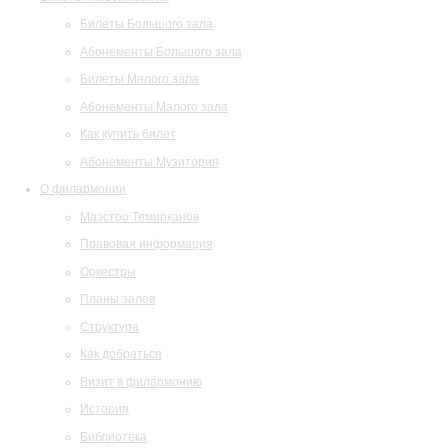
Билеты Большого зала
Абонементы Большого зала
Билеты Малого зала
Абонементы Малого зала
Как купить билет
Абонементы Музитория
О филармонии
Маэстро Темирканов
Правовая информация
Оркестры
Планы залов
Структура
Как добраться
Визит в филармонию
История
Библиотека