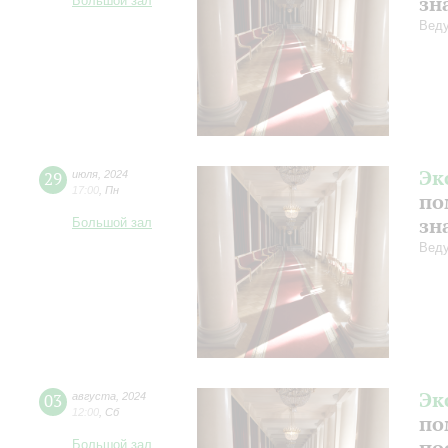
зн
Большой зал
Веду
Эк
29
июля
,
2024
17:00
,
Пн
по
зн
Большой зал
Веду
Эк
03
августа
,
2024
12:00
,
Сб
по
по
Большой зал