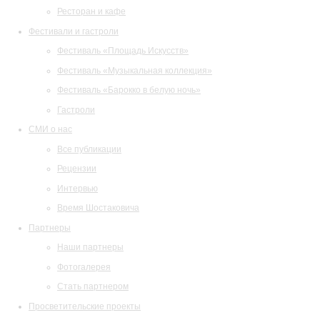
Ресторан и кафе
Фестивали и гастроли
Фестиваль «Площадь Искусств»
Фестиваль «Музыкальная коллекция»
Фестиваль «Барокко в белую ночь»
Гастроли
СМИ о нас
Все публикации
Рецензии
Интервью
Время Шостаковича
Партнеры
Наши партнеры
Фотогалерея
Стать партнером
Просветительские проекты