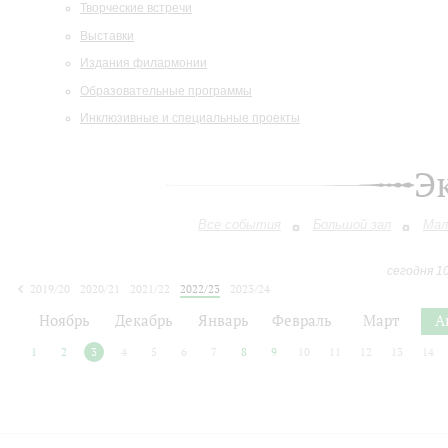
Творческие встречи
Выставки
Издания филармонии
Образовательные программы
Инклюзивные и специальные проекты
Э
Все события
Большой зал
Мал
сегодня 1
2019/20
2020/21
2021/22
2022/23
2023/24
2024/25
2025/26
2026/27
Ноябрь
Декабрь
Январь
Февраль
Март
А
1
2
3
4
5
6
7
8
9
10
11
12
13
14