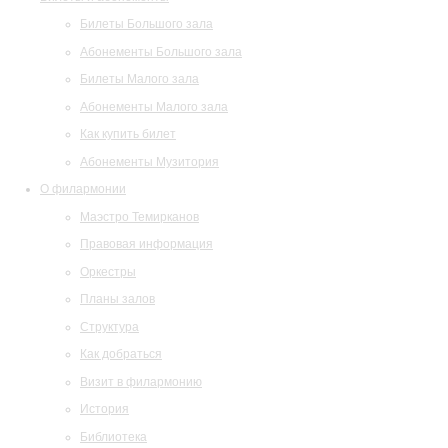
Билеты Большого зала
Абонементы Большого зала
Билеты Малого зала
Абонементы Малого зала
Как купить билет
Абонементы Музитория
О филармонии
Маэстро Темирканов
Правовая информация
Оркестры
Планы залов
Структура
Как добраться
Визит в филармонию
История
Библиотека