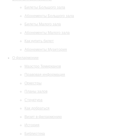
Билеты Большого зала
Абонементы Большого зала
Билеты Малого зала
Абонементы Малого зала
Как купить билет
Абонементы Музитория
О филармонии
Маэстро Темирканов
Правовая информация
Оркестры
Планы залов
Структура
Как добраться
Визит в филармонию
История
Библиотека