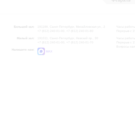
Большой зал:
191186, Санкт-Петербург, Михайловская ул., 2
Часы работы
+7 (812) 240-01-00, +7 (812) 240-01-80
Перерыв с 1
Малый зал:
191011, Санкт-Петербург, Невский пр., 30
Часы работы
+7 (812) 240-01-00, +7 (812) 240-01-70
Перерыв с 1
Вопросы на
Напишите нам:
MAX