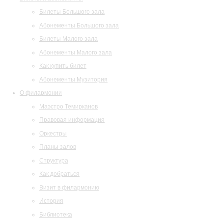
Билеты Большого зала
Абонементы Большого зала
Билеты Малого зала
Абонементы Малого зала
Как купить билет
Абонементы Музитория
О филармонии
Маэстро Темирканов
Правовая информация
Оркестры
Планы залов
Структура
Как добраться
Визит в филармонию
История
Библиотека