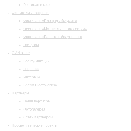
Ресторан и кафе
Фестивали и гастроли
Фестиваль «Площадь Искусств»
Фестиваль «Музыкальная коллекция»
Фестиваль «Барокко в белую ночь»
Гастроли
СМИ о нас
Все публикации
Рецензии
Интервью
Время Шостаковича
Партнеры
Наши партнеры
Фотогалерея
Стать партнером
Просветительские проекты