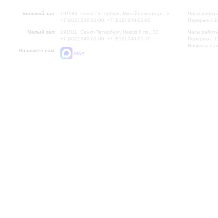
Большой зал:
191186, Санкт-Петербург, Михайловская ул., 2
Часы работы
+7 (812) 240-01-00, +7 (812) 240-01-80
Перерыв с 1
Малый зал:
191011, Санкт-Петербург, Невский пр., 30
Часы работы
+7 (812) 240-01-00, +7 (812) 240-01-70
Перерыв с 1
Вопросы на
Напишите нам:
MAX