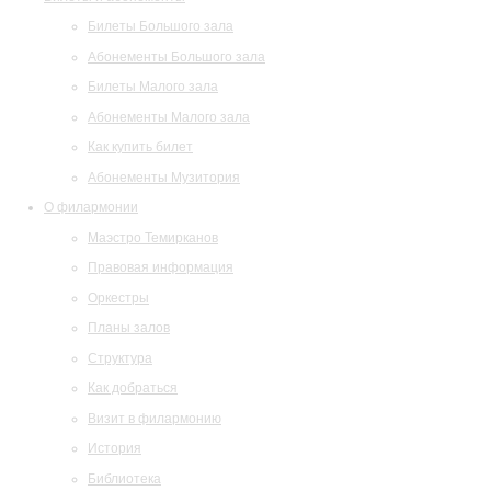
Билеты Большого зала
Абонементы Большого зала
Билеты Малого зала
Абонементы Малого зала
Как купить билет
Абонементы Музитория
О филармонии
Маэстро Темирканов
Правовая информация
Оркестры
Планы залов
Структура
Как добраться
Визит в филармонию
История
Библиотека