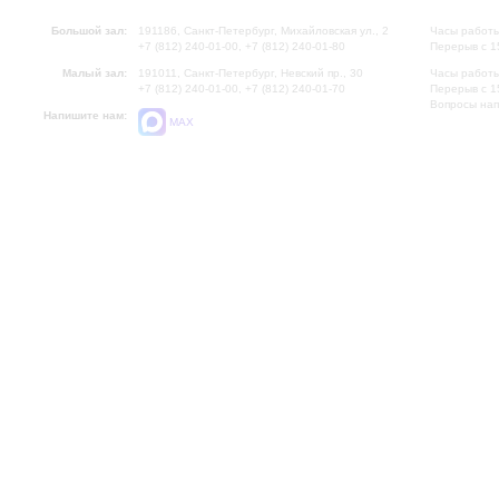
Большой зал:
191186, Санкт-Петербург, Михайловская ул., 2
Часы работы
+7 (812) 240-01-00, +7 (812) 240-01-80
Перерыв с 1
Малый зал:
191011, Санкт-Петербург, Невский пр., 30
Часы работы
+7 (812) 240-01-00, +7 (812) 240-01-70
Перерыв с 1
Вопросы на
Напишите нам:
MAX