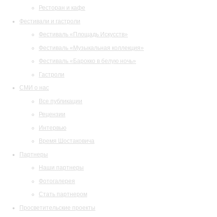
Ресторан и кафе
Фестивали и гастроли
Фестиваль «Площадь Искусств»
Фестиваль «Музыкальная коллекция»
Фестиваль «Барокко в белую ночь»
Гастроли
СМИ о нас
Все публикации
Рецензии
Интервью
Время Шостаковича
Партнеры
Наши партнеры
Фотогалерея
Стать партнером
Просветительские проекты