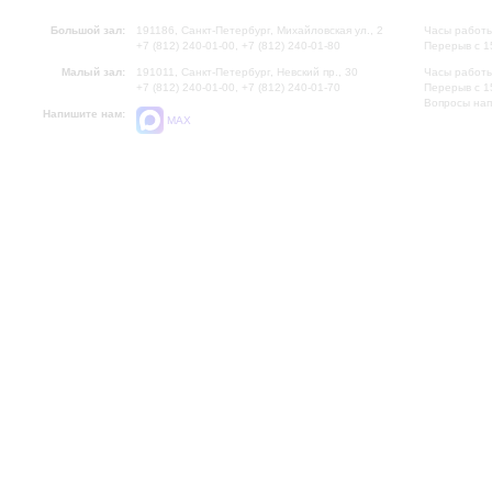
Большой зал:
191186, Санкт-Петербург, Михайловская ул., 2
Часы работы
+7 (812) 240-01-00, +7 (812) 240-01-80
Перерыв с 1
Малый зал:
191011, Санкт-Петербург, Невский пр., 30
Часы работы
+7 (812) 240-01-00, +7 (812) 240-01-70
Перерыв с 1
Вопросы на
Напишите нам:
MAX