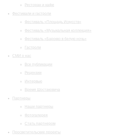
Ресторан и кафе
Фестивали и гастроли
Фестиваль «Площадь Искусств»
Фестиваль «Музыкальная коллекция»
Фестиваль «Барокко в белую ночь»
Гастроли
СМИ о нас
Все публикации
Рецензии
Интервью
Время Шостаковича
Партнеры
Наши партнеры
Фотогалерея
Стать партнером
Просветительские проекты