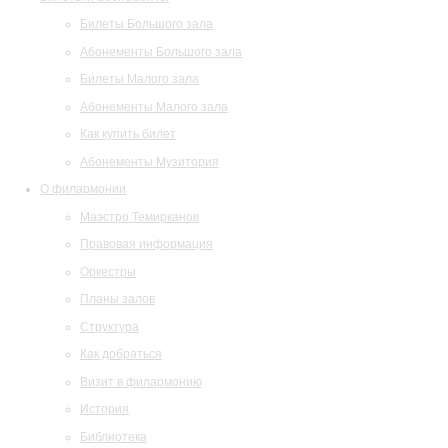
Билеты Большого зала
Абонементы Большого зала
Билеты Малого зала
Абонементы Малого зала
Как купить билет
Абонементы Музитория
О филармонии
Маэстро Темирканов
Правовая информация
Оркестры
Планы залов
Структура
Как добраться
Визит в филармонию
История
Библиотека