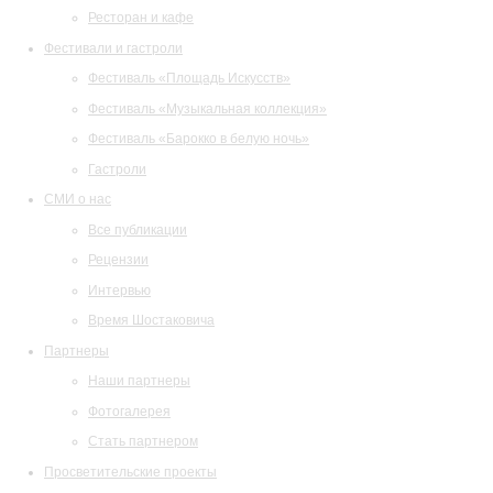
Ресторан и кафе
Фестивали и гастроли
Фестиваль «Площадь Искусств»
Фестиваль «Музыкальная коллекция»
Фестиваль «Барокко в белую ночь»
Гастроли
СМИ о нас
Все публикации
Рецензии
Интервью
Время Шостаковича
Партнеры
Наши партнеры
Фотогалерея
Стать партнером
Просветительские проекты