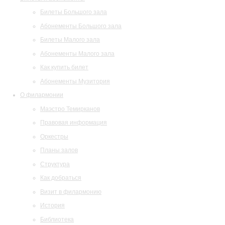
Билеты Большого зала
Абонементы Большого зала
Билеты Малого зала
Абонементы Малого зала
Как купить билет
Абонементы Музитория
О филармонии
Маэстро Темирканов
Правовая информация
Оркестры
Планы залов
Структура
Как добраться
Визит в филармонию
История
Библиотека