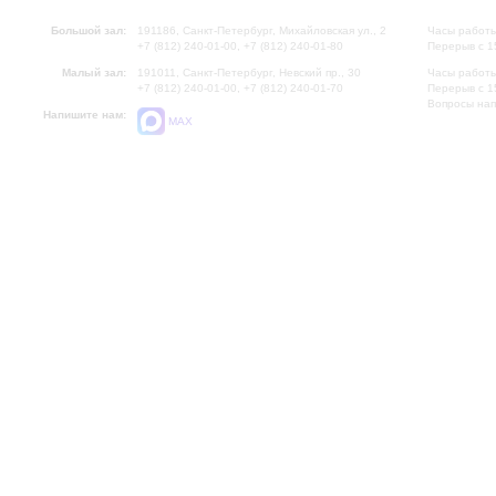
Большой зал:
191186, Санкт-Петербург, Михайловская ул., 2
Часы работы
+7 (812) 240-01-00, +7 (812) 240-01-80
Перерыв с 1
Малый зал:
191011, Санкт-Петербург, Невский пр., 30
Часы работы
+7 (812) 240-01-00, +7 (812) 240-01-70
Перерыв с 1
Вопросы на
Напишите нам:
MAX