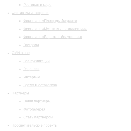
Ресторан и кафе
Фестивали и гастроли
Фестиваль «Площадь Искусств»
Фестиваль «Музыкальная коллекция»
Фестиваль «Барокко в белую ночь»
Гастроли
СМИ о нас
Все публикации
Рецензии
Интервью
Время Шостаковича
Партнеры
Наши партнеры
Фотогалерея
Стать партнером
Просветительские проекты