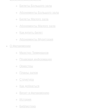
Билеты Большого зала
Абонементы Большого зала
Билеты Малого зала
Абонементы Малого зала
Как купить билет
Абонементы Музитория
О филармонии
Маэстро Темирканов
Правовая информация
Оркестры
Планы залов
Структура
Как добраться
Визит в филармонию
История
Библиотека