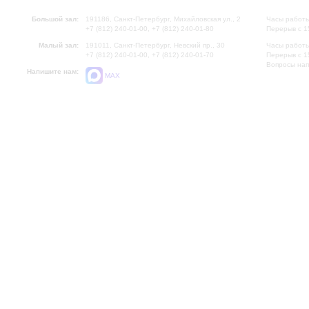
Большой зал:
191186, Санкт-Петербург, Михайловская ул., 2
Часы работы
+7 (812) 240-01-00, +7 (812) 240-01-80
Перерыв с 1
Малый зал:
191011, Санкт-Петербург, Невский пр., 30
Часы работы
+7 (812) 240-01-00, +7 (812) 240-01-70
Перерыв с 1
Вопросы на
Напишите нам:
MAX