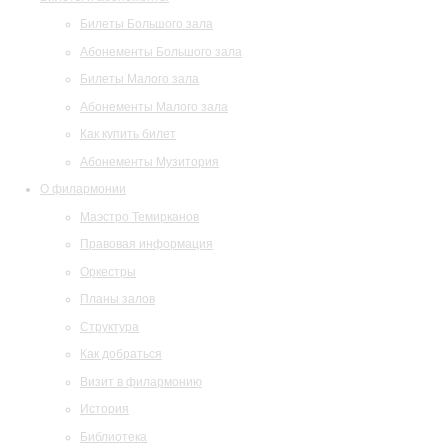
Билеты Большого зала
Абонементы Большого зала
Билеты Малого зала
Абонементы Малого зала
Как купить билет
Абонементы Музитория
О филармонии
Маэстро Темирканов
Правовая информация
Оркестры
Планы залов
Структура
Как добраться
Визит в филармонию
История
Библиотека