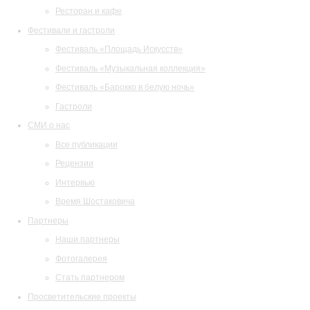
Ресторан и кафе
Фестивали и гастроли
Фестиваль «Площадь Искусств»
Фестиваль «Музыкальная коллекция»
Фестиваль «Барокко в белую ночь»
Гастроли
СМИ о нас
Все публикации
Рецензии
Интервью
Время Шостаковича
Партнеры
Наши партнеры
Фотогалерея
Стать партнером
Просветительские проекты