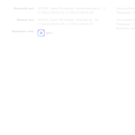
Большой зал:
191186, Санкт-Петербург, Михайловская ул., 2
Часы работы
+7 (812) 240-01-00, +7 (812) 240-01-80
Перерыв с 1
Малый зал:
191011, Санкт-Петербург, Невский пр., 30
Часы работы
+7 (812) 240-01-00, +7 (812) 240-01-70
Перерыв с 1
Вопросы на
Напишите нам:
MAX