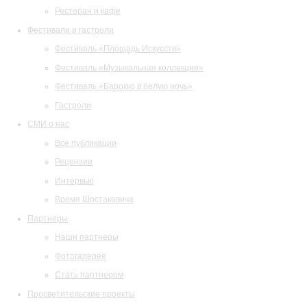
Ресторан и кафе
Фестивали и гастроли
Фестиваль «Площадь Искусств»
Фестиваль «Музыкальная коллекция»
Фестиваль «Барокко в белую ночь»
Гастроли
СМИ о нас
Все публикации
Рецензии
Интервью
Время Шостаковича
Партнеры
Наши партнеры
Фотогалерея
Стать партнером
Просветительские проекты