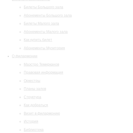
Билеты Большого зала
Абонементы Большого зала
Билеты Малого зала
Абонементы Малого зала
Как купить билет
Абонементы Музитория
О филармонии
Маэстро Темирканов
Правовая информация
Оркестры
Планы залов
Структура
Как добраться
Визит в филармонию
История
Библиотека