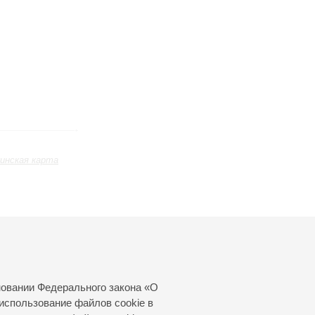
инская карта
Февраль
Март
Апрель
24
25
26
27
28
29
30
31
новании Федерального закона «О
использование файлов cookie в