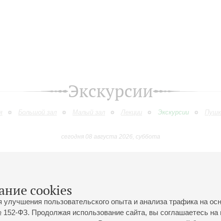
Экскурсии
я
Большой зал
Малый зал
Лекции
Экскурсии
Пушк
сегодня 08 августа 2026, суббота
Август
Сентябрь
Октябрь
Ноябрь
Декабрь
Январь
9
10
11
12
13
14
15
16
17
18
19
20
21
22
23
ание cookies
я улучшения пользовательского опыта и анализа трафика на ос
 152-ФЗ. Продолжая использование сайта, вы соглашаетесь на 