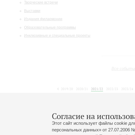
Творческие встречи
Выставки
Издания филармонии
Образовательные программы
Инклюзивные и специальные проекты
Все событи
2019/20
2020/21
2021/22
2022/23
2023/24
2024/25
2025/26
2026/27
Май
Июнь
Июль
1
2
3
4
5
6
7
8
Согласие на использов
Этот сайт использует файлы cookie дл
персональных данных» от 27.07.2006 №