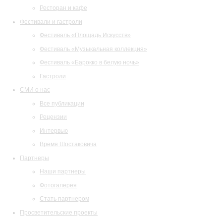
Ресторан и кафе
Фестивали и гастроли
Фестиваль «Площадь Искусств»
Фестиваль «Музыкальная коллекция»
Фестиваль «Барокко в белую ночь»
Гастроли
СМИ о нас
Все публикации
Рецензии
Интервью
Время Шостаковича
Партнеры
Наши партнеры
Фотогалерея
Стать партнером
Просветительские проекты