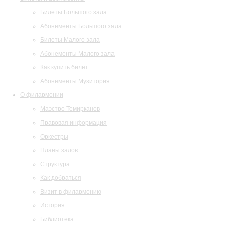
Билеты Большого зала
Абонементы Большого зала
Билеты Малого зала
Абонементы Малого зала
Как купить билет
Абонементы Музитория
О филармонии
Маэстро Темирканов
Правовая информация
Оркестры
Планы залов
Структура
Как добраться
Визит в филармонию
История
Библиотека