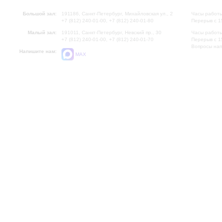
Большой зал:
191186, Санкт-Петербург, Михайловская ул., 2
Часы работы
+7 (812) 240-01-00, +7 (812) 240-01-80
Перерыв с 1
Малый зал:
191011, Санкт-Петербург, Невский пр., 30
Часы работы
+7 (812) 240-01-00, +7 (812) 240-01-70
Перерыв с 1
Вопросы на
Напишите нам:
MAX