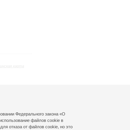
инская карта
Февраль
Март
Апрель
24
25
26
27
28
29
30
31
новании Федерального закона «О
использование файлов cookie в
для отказа от файлов cookie, но это