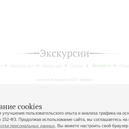
Экскурсии
я
Большой зал
Малый зал
Лекции
Экскурсии
Пушк
сегодня 06 августа 2026, четверг
Август
Сентябрь
Октябрь
Ноябрь
Декабрь
Январь
9
10
11
12
13
14
15
16
17
18
19
20
21
22
23
ание cookies
я улучшения пользовательского опыта и анализа трафика на ос
 152-ФЗ. Продолжая использование сайта, вы соглашаетесь на 
ботки персональных данных
. Вы можете настроить свой браузер 