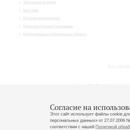
Творческие встречи
Выставки
Издания филармонии
Образовательные программы
Инклюзивные и специальные проекты
Все событи
2019/20
2020/21
2021/22
2022/23
2023/24
2024/25
2025/26
2026/27
Май
Июнь
Июль
1
2
3
4
5
6
7
8
Согласие на использов
Этот сайт использует файлы cookie дл
персональных данных» от 27.07.2006 №
соответствии с нашей
Политикой обра