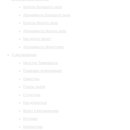
Билеты Большого зала
Абонементы Большого зала
Билеты Малого зала
Абонементы Малого зала
Как купить билет
Абонементы Музитория
О филармонии
Маэстро Темирканов
Правовая информация
Оркестры
Планы залов
Структура
Как добраться
Визит в филармонию
История
Библиотека