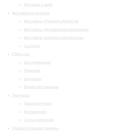
Ресторан и кафе
Фестивали и гастроли
Фестиваль «Площадь Искусств»
Фестиваль «Музыкальная коллекция»
Фестиваль «Барокко в белую ночь»
Гастроли
СМИ о нас
Все публикации
Рецензии
Интервью
Время Шостаковича
Партнеры
Наши партнеры
Фотогалерея
Стать партнером
Просветительские проекты