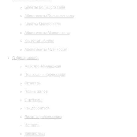
Билеты Большого зала
Абонементы Большого зала
Билеты Малого зала
Абонементы Малого зала
Как купить билет
Абонементы Музитория
О филармонии
Маэстро Темирканов
Правовая информация
Оркестры
Планы залов
Структура
Как добраться
Визит в филармонию
История
Библиотека