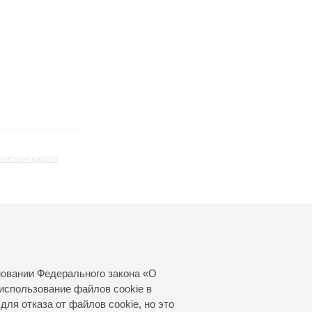
инская карта
Февраль
Март
Апрель
24
25
26
27
28
29
30
31
новании Федерального закона «О
использование файлов cookie в
для отказа от файлов cookie, но это