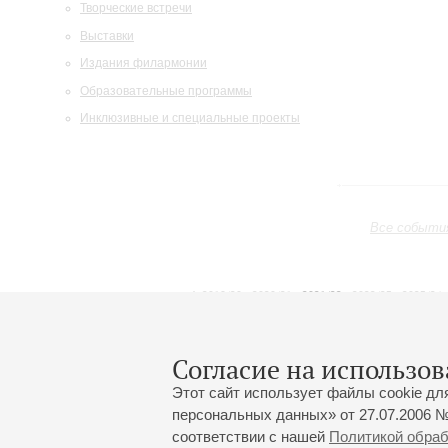
Творческие встречи
Выставки
Издания филармонии
Образовательные программы
Инклюзивные и специальные проекты
Все событи
2019/20
2020/21
2021/22
2022/23
2023/24
2024/25
2025/26
2026/27
Май
Июнь
Июль
1
2
3
4
5
6
7
8
Согласие на использов
Этот сайт использует файлы cookie дл
персональных данных» от 27.07.2006 №
соответствии с нашей
Политикой обра