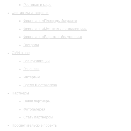
Ресторан и кафе
Фестивали и гастроли
Фестиваль «Площадь Искусств»
Фестиваль «Музыкальная коллекция»
Фестиваль «Барокко в белую ночь»
Гастроли
СМИ о нас
Все публикации
Рецензии
Интервью
Время Шостаковича
Партнеры
Наши партнеры
Фотогалерея
Стать партнером
Просветительские проекты