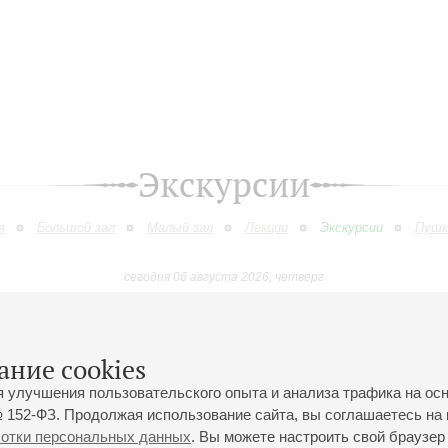
Экскурсии
я
Большой зал
Малый зал
Лекции
Экскурсии
Пушк
сегодня 06 августа 2026, четверг
Август
Сентябрь
Октябрь
Ноябрь
Декабрь
Январь
9
10
11
12
13
14
15
16
17
18
19
20
21
22
23
ание cookies
я улучшения пользовательского опыта и анализа трафика на ос
 152-ФЗ. Продолжая использование сайта, вы соглашаетесь на 
ботки персональных данных
. Вы можете настроить свой браузер 