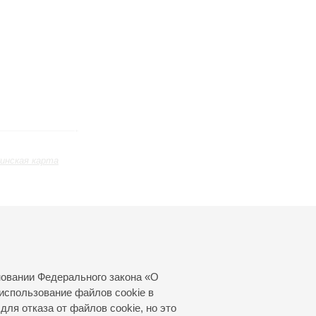
инская карта
Февраль
Март
Апрель
24
25
26
27
28
29
30
31
новании Федерального закона «О
использование файлов cookie в
для отказа от файлов cookie, но это