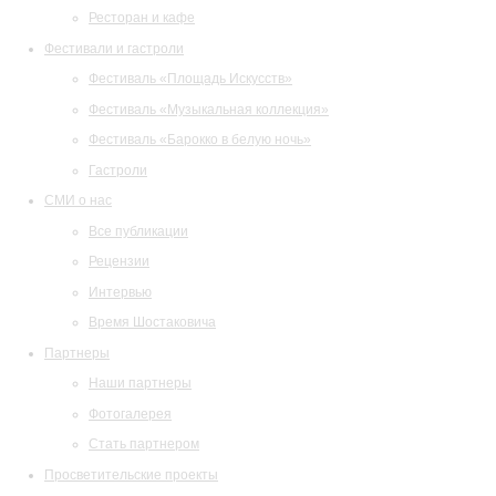
Ресторан и кафе
Фестивали и гастроли
Фестиваль «Площадь Искусств»
Фестиваль «Музыкальная коллекция»
Фестиваль «Барокко в белую ночь»
Гастроли
СМИ о нас
Все публикации
Рецензии
Интервью
Время Шостаковича
Партнеры
Наши партнеры
Фотогалерея
Стать партнером
Просветительские проекты