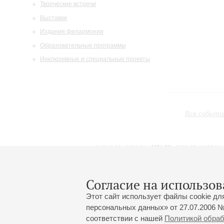
Творческие встречи
Выставки
Издания филармонии
Образовательные программы
Инклюзивные и специальные проекты
Все событи
2019/20
2020/21
2021/22
2022/23
2023/24
2024/25
2025/26
2026/27
Май
Июнь
Июль
1
2
3
4
5
6
7
8
Согласие на использов
Этот сайт использует файлы cookie дл
персональных данных» от 27.07.2006 №
соответствии с нашей
Политикой обра