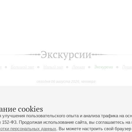
Экскурсии
я
Большой зал
Малый зал
Лекции
Экскурсии
Пушк
сегодня 06 августа 2026, четверг
Август
Сентябрь
Октябрь
Ноябрь
Декабрь
Январь
9
10
11
12
13
14
15
16
17
18
19
20
21
22
23
ание cookies
я улучшения пользовательского опыта и анализа трафика на ос
 152-ФЗ. Продолжая использование сайта, вы соглашаетесь на 
ботки персональных данных
. Вы можете настроить свой браузер 