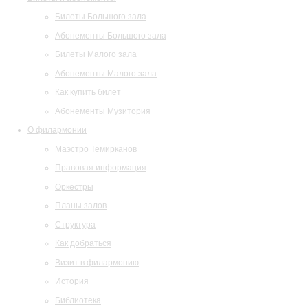
Билеты Большого зала
Абонементы Большого зала
Билеты Малого зала
Абонементы Малого зала
Как купить билет
Абонементы Музитория
О филармонии
Маэстро Темирканов
Правовая информация
Оркестры
Планы залов
Структура
Как добраться
Визит в филармонию
История
Библиотека