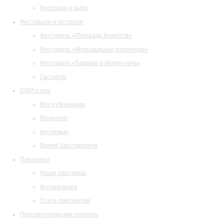
Ресторан и кафе
Фестивали и гастроли
Фестиваль «Площадь Искусств»
Фестиваль «Музыкальная коллекция»
Фестиваль «Барокко в белую ночь»
Гастроли
СМИ о нас
Все публикации
Рецензии
Интервью
Время Шостаковича
Партнеры
Наши партнеры
Фотогалерея
Стать партнером
Просветительские проекты