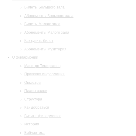
Билеты Большого зала
Абонементы Большого зала
Билеты Малого зала
Абонементы Малого зала
Как купить билет
Абонементы Музитория
О филармонии
Маэстро Темирканов
Правовая информация
Оркестры
Планы залов
Структура
Как добраться
Визит в филармонию
История
Библиотека