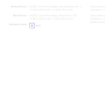
Большой зал:
191186, Санкт-Петербург, Михайловская ул., 2
Часы работы
+7 (812) 240-01-00, +7 (812) 240-01-80
Перерыв с 1
Малый зал:
191011, Санкт-Петербург, Невский пр., 30
Часы работы
+7 (812) 240-01-00, +7 (812) 240-01-70
Перерыв с 1
Вопросы на
Напишите нам:
MAX