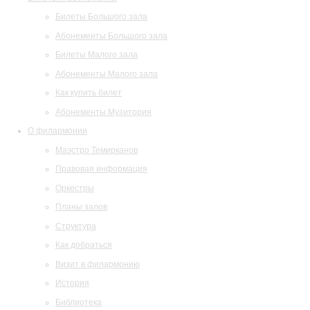
Билеты Большого зала
Абонементы Большого зала
Билеты Малого зала
Абонементы Малого зала
Как купить билет
Абонементы Музитория
О филармонии
Маэстро Темирканов
Правовая информация
Оркестры
Планы залов
Структура
Как добраться
Визит в филармонию
История
Библиотека