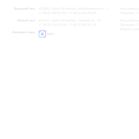
Большой зал:
191186, Санкт-Петербург, Михайловская ул., 2
Часы работы
+7 (812) 240-01-00, +7 (812) 240-01-80
Перерыв с 1
Малый зал:
191011, Санкт-Петербург, Невский пр., 30
Часы работы
+7 (812) 240-01-00, +7 (812) 240-01-70
Перерыв с 1
Вопросы на
Напишите нам:
MAX