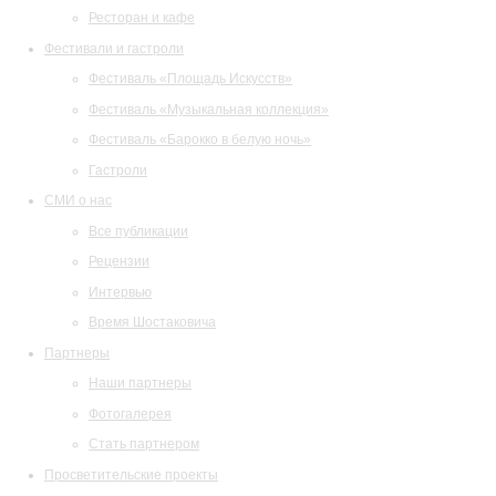
Ресторан и кафе
Фестивали и гастроли
Фестиваль «Площадь Искусств»
Фестиваль «Музыкальная коллекция»
Фестиваль «Барокко в белую ночь»
Гастроли
СМИ о нас
Все публикации
Рецензии
Интервью
Время Шостаковича
Партнеры
Наши партнеры
Фотогалерея
Стать партнером
Просветительские проекты