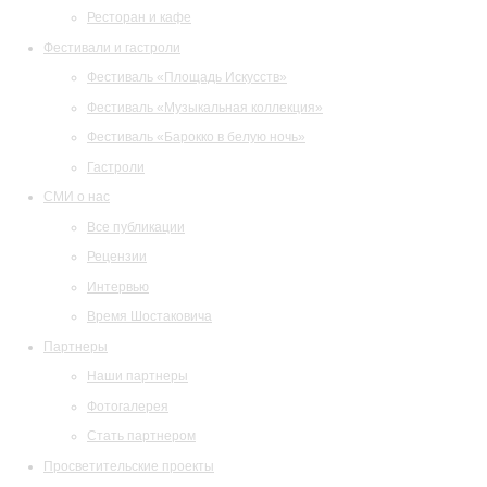
Ресторан и кафе
Фестивали и гастроли
Фестиваль «Площадь Искусств»
Фестиваль «Музыкальная коллекция»
Фестиваль «Барокко в белую ночь»
Гастроли
СМИ о нас
Все публикации
Рецензии
Интервью
Время Шостаковича
Партнеры
Наши партнеры
Фотогалерея
Стать партнером
Просветительские проекты