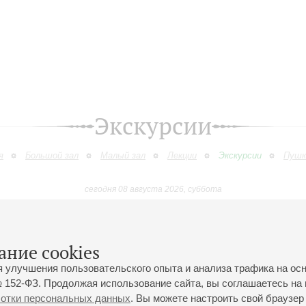
Экскурсии
я
Большой зал
Малый зал
Лекции
Экскурсии
Пушк
сегодня 08 августа 2026, суббота
Декабрь
Январь
Февраль
Март
Апрель
Май
9
10
11
12
13
14
15
16
17
18
19
20
21
22
23
ание cookies
я улучшения пользовательского опыта и анализа трафика на ос
 152-ФЗ. Продолжая использование сайта, вы соглашаетесь на 
ботки персональных данных
. Вы можете настроить свой браузер 