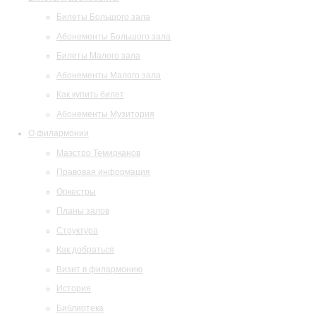
Билеты Большого зала
Абонементы Большого зала
Билеты Малого зала
Абонементы Малого зала
Как купить билет
Абонементы Музитория
О филармонии
Маэстро Темирканов
Правовая информация
Оркестры
Планы залов
Структура
Как добраться
Визит в филармонию
История
Библиотека