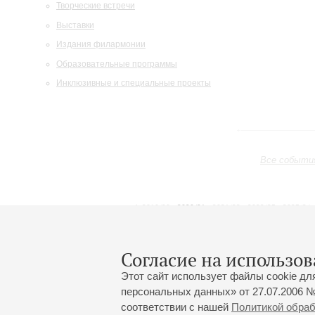
Творческие встречи
Выставки
Издания филармонии
Образовательные программы
Инклюзивные и специальные проекты
Все событи
2019/20
2020/21
2021/22
2022/23
2023/24
2024/25
2025/26
2026/27
Сентябрь
Октябрь
Ноябрь
1
2
3
4
5
6
7
8
Согласие на использов
Этот сайт использует файлы cookie дл
персональных данных» от 27.07.2006 №
соответствии с нашей
Политикой обра