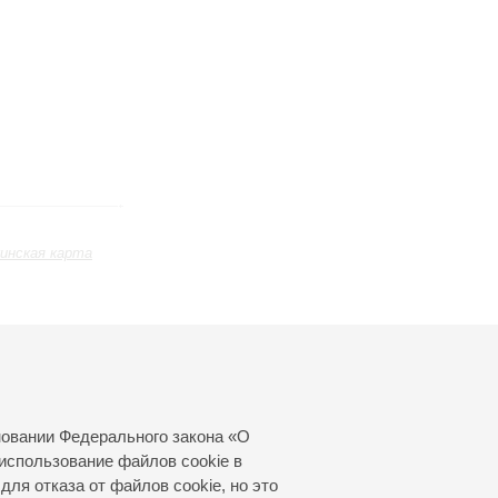
инская карта
Июнь
Июль
Август
24
25
26
27
28
29
30
31
новании Федерального закона «О
использование файлов cookie в
для отказа от файлов cookie, но это