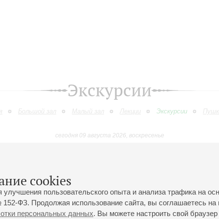
Экскурсии
я
Большой зал
Малый зал
Лекции
Экскурсии
Пушк
сегодня 09 августа 2026, воскресенье
Октябрь
Ноябрь
Декабрь
Январь
Февраль
Март
9
10
11
12
13
14
15
16
17
18
19
20
21
22
23
ание cookies
я улучшения пользовательского опыта и анализа трафика на ос
 152-ФЗ. Продолжая использование сайта, вы соглашаетесь на 
ботки персональных данных
. Вы можете настроить свой браузер 