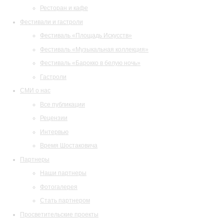
Ресторан и кафе
Фестивали и гастроли
Фестиваль «Площадь Искусств»
Фестиваль «Музыкальная коллекция»
Фестиваль «Барокко в белую ночь»
Гастроли
СМИ о нас
Все публикации
Рецензии
Интервью
Время Шостаковича
Партнеры
Наши партнеры
Фотогалерея
Стать партнером
Просветительские проекты