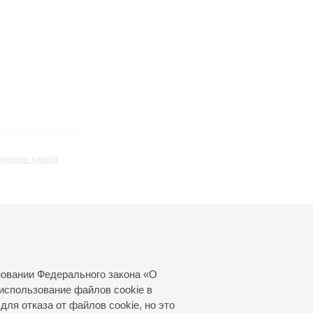
инская карта
Апрель
Май
Июнь
24
25
26
27
28
29
30
31
новании Федерального закона «О
использование файлов cookie в
для отказа от файлов cookie, но это