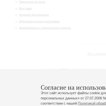
Творческие встречи
Выставки
Издания филармонии
Образовательные программы
Инклюзивные и специальные проекты
Все событи
2019/20
2020/21
2021/22
2022/23
2023/24
2024/25
2025/26
2026/27
Июль
Август
Сентябрь
1
2
3
4
5
6
7
8
Согласие на использов
Этот сайт использует файлы cookie дл
персональных данных» от 27.07.2006 №
соответствии с нашей
Политикой обра