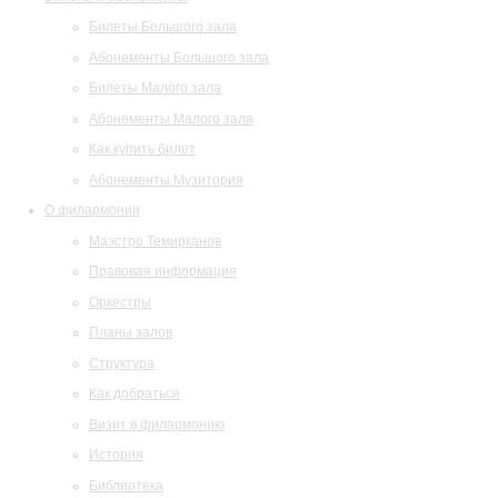
Билеты Большого зала
Абонементы Большого зала
Билеты Малого зала
Абонементы Малого зала
Как купить билет
Абонементы Музитория
О филармонии
Маэстро Темирканов
Правовая информация
Оркестры
Планы залов
Структура
Как добраться
Визит в филармонию
История
Библиотека