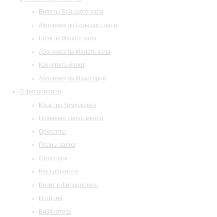
Билеты Большого зала
Абонементы Большого зала
Билеты Малого зала
Абонементы Малого зала
Как купить билет
Абонементы Музитория
О филармонии
Маэстро Темирканов
Правовая информация
Оркестры
Планы залов
Структура
Как добраться
Визит в филармонию
История
Библиотека