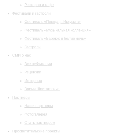
Ресторан и кафе
Фестивали и гастроли
Фестиваль «Площадь Искусств»
Фестиваль «Музыкальная коллекция»
Фестиваль «Барокко в белую ночь»
Гастроли
СМИ о нас
Все публикации
Рецензии
Интервью
Время Шостаковича
Партнеры
Наши партнеры
Фотогалерея
Стать партнером
Просветительские проекты