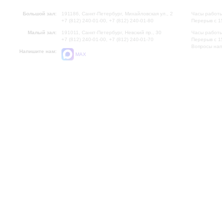
Большой зал:
191186, Санкт-Петербург, Михайловская ул., 2
Часы работы
+7 (812) 240-01-00, +7 (812) 240-01-80
Перерыв с 1
Малый зал:
191011, Санкт-Петербург, Невский пр., 30
Часы работы
+7 (812) 240-01-00, +7 (812) 240-01-70
Перерыв с 1
Вопросы на
Напишите нам:
MAX