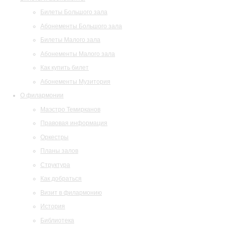
Билеты Большого зала
Абонементы Большого зала
Билеты Малого зала
Абонементы Малого зала
Как купить билет
Абонементы Музитория
О филармонии
Маэстро Темирканов
Правовая информация
Оркестры
Планы залов
Структура
Как добраться
Визит в филармонию
История
Библиотека