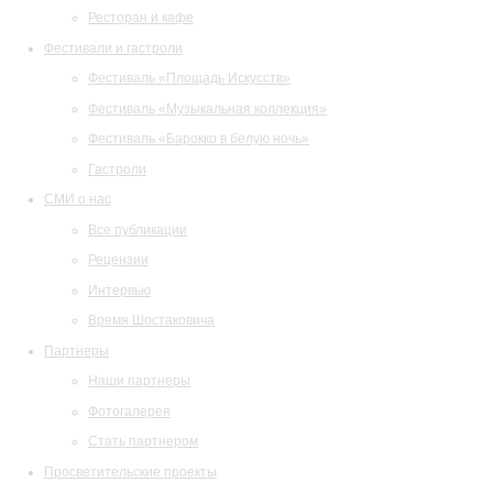
Ресторан и кафе
Фестивали и гастроли
Фестиваль «Площадь Искусств»
Фестиваль «Музыкальная коллекция»
Фестиваль «Барокко в белую ночь»
Гастроли
СМИ о нас
Все публикации
Рецензии
Интервью
Время Шостаковича
Партнеры
Наши партнеры
Фотогалерея
Стать партнером
Просветительские проекты