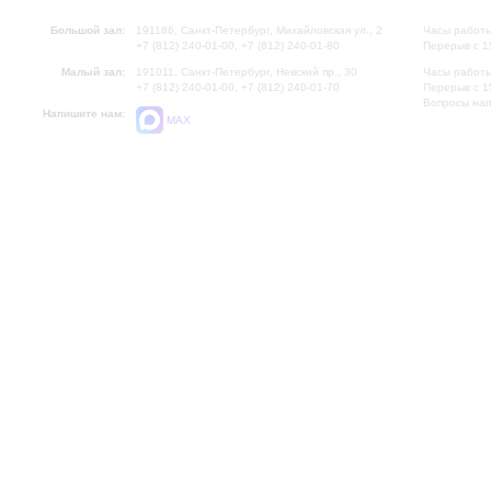
Большой зал:
191186, Санкт-Петербург, Михайловская ул., 2
Часы работы
+7 (812) 240-01-00, +7 (812) 240-01-80
Перерыв с 1
Малый зал:
191011, Санкт-Петербург, Невский пр., 30
Часы работы
+7 (812) 240-01-00, +7 (812) 240-01-70
Перерыв с 1
Вопросы на
Напишите нам:
MAX