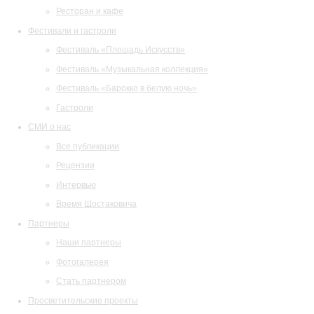
Ресторан и кафе
Фестивали и гастроли
Фестиваль «Площадь Искусств»
Фестиваль «Музыкальная коллекция»
Фестиваль «Барокко в белую ночь»
Гастроли
СМИ о нас
Все публикации
Рецензии
Интервью
Время Шостаковича
Партнеры
Наши партнеры
Фотогалерея
Стать партнером
Просветительские проекты