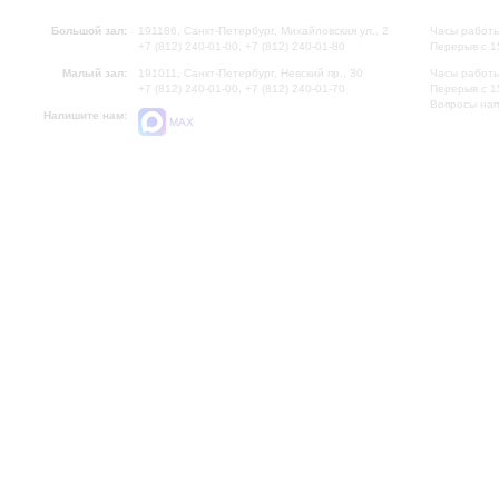
Большой зал:
191186, Санкт-Петербург, Михайловская ул., 2
Часы работы
+7 (812) 240-01-00, +7 (812) 240-01-80
Перерыв с 1
Малый зал:
191011, Санкт-Петербург, Невский пр., 30
Часы работы
+7 (812) 240-01-00, +7 (812) 240-01-70
Перерыв с 1
Вопросы на
Напишите нам:
MAX