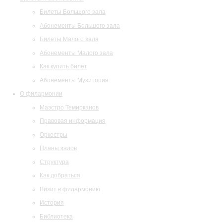
Билеты Большого зала
Абонементы Большого зала
Билеты Малого зала
Абонементы Малого зала
Как купить билет
Абонементы Музитория
О филармонии
Маэстро Темирканов
Правовая информация
Оркестры
Планы залов
Структура
Как добраться
Визит в филармонию
История
Библиотека