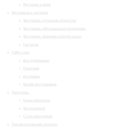
Ресторан и кафе
Фестивали и гастроли
Фестиваль «Площадь Искусств»
Фестиваль «Музыкальная коллекция»
Фестиваль «Барокко в белую ночь»
Гастроли
СМИ о нас
Все публикации
Рецензии
Интервью
Время Шостаковича
Партнеры
Наши партнеры
Фотогалерея
Стать партнером
Просветительские проекты