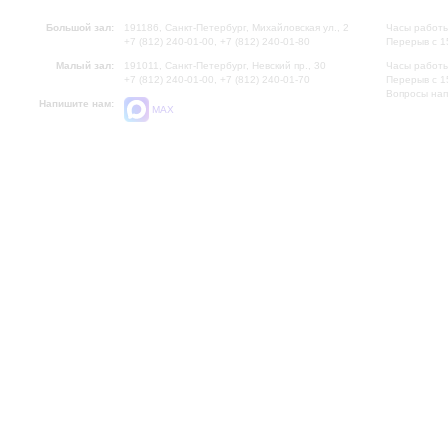
Большой зал:
191186, Санкт-Петербург, Михайловская ул., 2
Часы работы
+7 (812) 240-01-00, +7 (812) 240-01-80
Перерыв с 1
Малый зал:
191011, Санкт-Петербург, Невский пр., 30
Часы работы
+7 (812) 240-01-00, +7 (812) 240-01-70
Перерыв с 1
Вопросы на
Напишите нам:
MAX