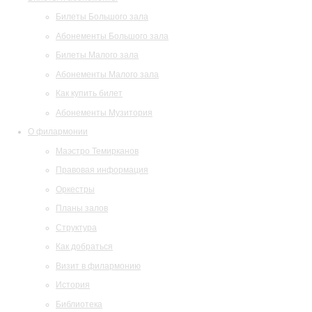
Билеты Большого зала
Абонементы Большого зала
Билеты Малого зала
Абонементы Малого зала
Как купить билет
Абонементы Музитория
О филармонии
Маэстро Темирканов
Правовая информация
Оркестры
Планы залов
Структура
Как добраться
Визит в филармонию
История
Библиотека