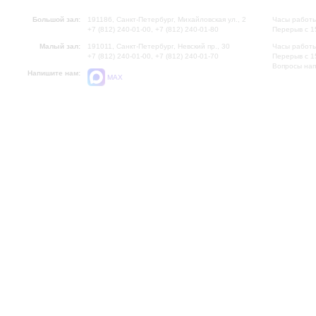
Большой зал:
191186, Санкт-Петербург, Михайловская ул., 2
Часы работы
+7 (812) 240-01-00, +7 (812) 240-01-80
Перерыв с 1
Малый зал:
191011, Санкт-Петербург, Невский пр., 30
Часы работы
+7 (812) 240-01-00, +7 (812) 240-01-70
Перерыв с 1
Вопросы на
Напишите нам:
MAX