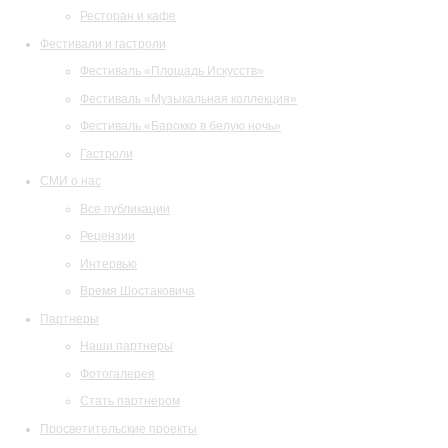
Ресторан и кафе
Фестивали и гастроли
Фестиваль «Площадь Искусств»
Фестиваль «Музыкальная коллекция»
Фестиваль «Барокко в белую ночь»
Гастроли
СМИ о нас
Все публикации
Рецензии
Интервью
Время Шостаковича
Партнеры
Наши партнеры
Фотогалерея
Стать партнером
Просветительские проекты