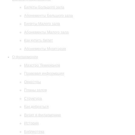
Билеты Большого зала
Абонементы Большого зала
Билеты Малого зала
Абонементы Малого зала
Как купить билет
Абонементы Музитория
О филармонии
Маэстро Темирканов
Правовая информация
Оркестры
Планы залов
Структура
Как добраться
Визит в филармонию
История
Библиотека