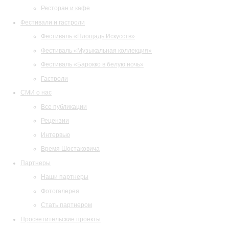
Ресторан и кафе
Фестивали и гастроли
Фестиваль «Площадь Искусств»
Фестиваль «Музыкальная коллекция»
Фестиваль «Барокко в белую ночь»
Гастроли
СМИ о нас
Все публикации
Рецензии
Интервью
Время Шостаковича
Партнеры
Наши партнеры
Фотогалерея
Стать партнером
Просветительские проекты