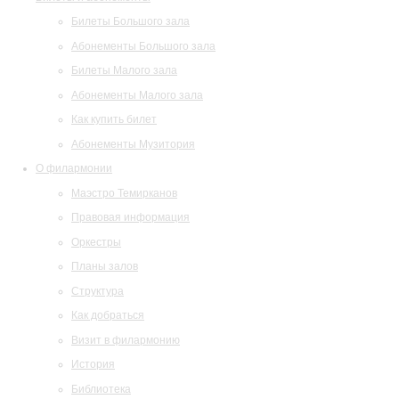
Билеты Большого зала
Абонементы Большого зала
Билеты Малого зала
Абонементы Малого зала
Как купить билет
Абонементы Музитория
О филармонии
Маэстро Темирканов
Правовая информация
Оркестры
Планы залов
Структура
Как добраться
Визит в филармонию
История
Библиотека