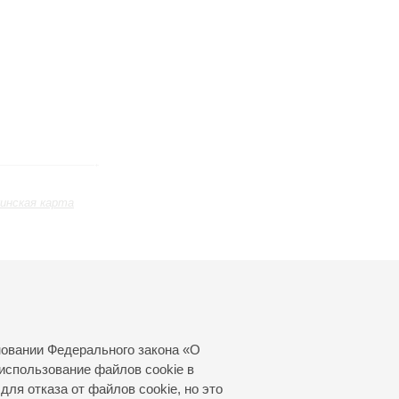
инская карта
ь
Ноябрь
Декабрь
Январь
24
25
26
27
28
29
30
31
новании Федерального закона «О
использование файлов cookie в
для отказа от файлов cookie, но это