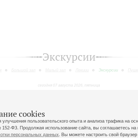
Экскурсии
я
Большой зал
Малый зал
Лекции
Экскурсии
Пушк
сегодня 07 августа 2026, пятница
Май
Июнь
Июль
Август
Сентябрь
Октябр
9
10
11
12
13
14
15
16
17
18
19
20
21
22
23
ание cookies
я улучшения пользовательского опыта и анализа трафика на ос
 152-ФЗ. Продолжая использование сайта, вы соглашаетесь на 
ботки персональных данных
. Вы можете настроить свой браузер 