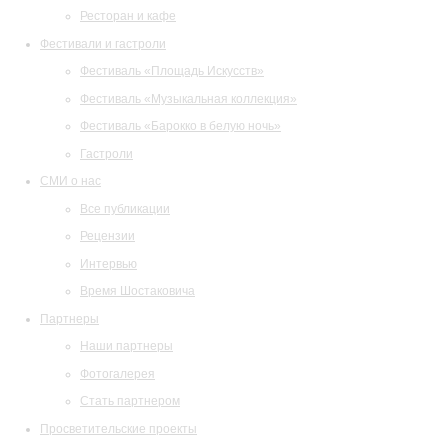
Ресторан и кафе
Фестивали и гастроли
Фестиваль «Площадь Искусств»
Фестиваль «Музыкальная коллекция»
Фестиваль «Барокко в белую ночь»
Гастроли
СМИ о нас
Все публикации
Рецензии
Интервью
Время Шостаковича
Партнеры
Наши партнеры
Фотогалерея
Стать партнером
Просветительские проекты