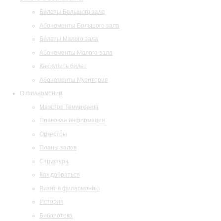
Билеты Большого зала
Абонементы Большого зала
Билеты Малого зала
Абонементы Малого зала
Как купить билет
Абонементы Музитория
О филармонии
Маэстро Темирканов
Правовая информация
Оркестры
Планы залов
Структура
Как добраться
Визит в филармонию
История
Библиотека