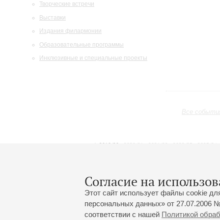
Творческие встречи
Выставки
Издания филармонии
Образовательные программы
Инклюзивные и специальные проекты
Все событи
2019/20
2020/21
2021/22
2022/23
2023/24
2024/25
2025/26
2026/27
Февраль
Март
Апрель
1
2
3
4
5
6
7
8
Согласие на использов
Этот сайт использует файлы cookie дл
персональных данных» от 27.07.2006 №
соответствии с нашей
Политикой обра