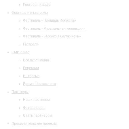
Ресторан и кафе
Фестивали и гастроли
Фестиваль «Площадь Искусств»
Фестиваль «Музыкальная коллекция»
Фестиваль «Барокко в белую ночь»
Гастроли
СМИ о нас
Все публикации
Рецензии
Интервью
Время Шостаковича
Партнеры
Наши партнеры
Фотогалерея
Стать партнером
Просветительские проекты