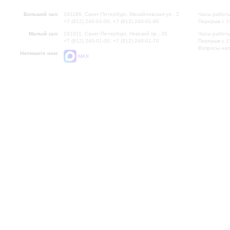
Большой зал:
191186, Санкт-Петербург, Михайловская ул., 2
Часы работы
+7 (812) 240-01-00, +7 (812) 240-01-80
Перерыв с 1
Малый зал:
191011, Санкт-Петербург, Невский пр., 30
Часы работы
+7 (812) 240-01-00, +7 (812) 240-01-70
Перерыв с 1
Вопросы на
Напишите нам:
MAX