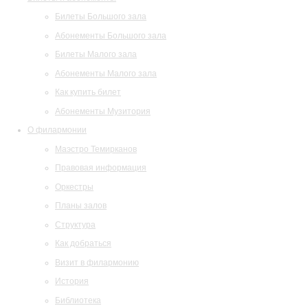
Билеты Большого зала
Абонементы Большого зала
Билеты Малого зала
Абонементы Малого зала
Как купить билет
Абонементы Музитория
О филармонии
Маэстро Темирканов
Правовая информация
Оркестры
Планы залов
Структура
Как добраться
Визит в филармонию
История
Библиотека